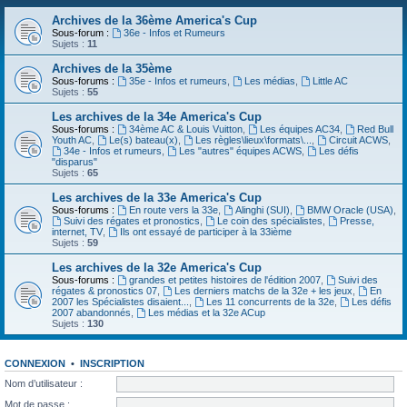
Archives de la 36ème America's Cup
Sous-forum :
36e - Infos et Rumeurs
Sujets :
11
Archives de la 35ème
Sous-forums :
35e - Infos et rumeurs
,
Les médias
,
Little AC
Sujets :
55
Les archives de la 34e America's Cup
Sous-forums :
34ème AC & Louis Vuitton
,
Les équipes AC34
,
Red Bull
Youth AC
,
Le(s) bateau(x)
,
Les règles\lieux\formats\...
,
Circuit ACWS
,
34e - Infos et rumeurs
,
Les "autres" équipes ACWS
,
Les défis
"disparus"
Sujets :
65
Les archives de la 33e America's Cup
Sous-forums :
En route vers la 33e
,
Alinghi (SUI)
,
BMW Oracle (USA)
,
Suivi des régates et pronostics
,
Le coin des spécialistes
,
Presse,
internet, TV
,
Ils ont essayé de participer à la 33ième
Sujets :
59
Les archives de la 32e America's Cup
Sous-forums :
grandes et petites histoires de l'édition 2007
,
Suivi des
régates & pronostics 07
,
Les derniers matchs de la 32e + les jeux
,
En
2007 les Spécialistes disaient...
,
Les 11 concurrents de la 32e
,
Les défis
2007 abandonnés
,
Les médias et la 32e ACup
Sujets :
130
CONNEXION
•
INSCRIPTION
Nom d’utilisateur :
Mot de passe :