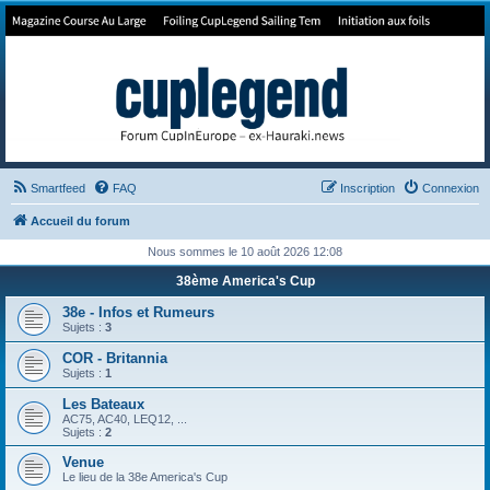
Forum de Cup In Europe
Le forum de l'America's Cup!
Smartfeed
FAQ
Inscription
Connexion
Accueil du forum
Nous sommes le 10 août 2026 12:08
38ème America's Cup
38e - Infos et Rumeurs
Sujets :
3
COR - Britannia
Sujets :
1
Les Bateaux
AC75, AC40, LEQ12, ...
Sujets :
2
Venue
Le lieu de la 38e America's Cup