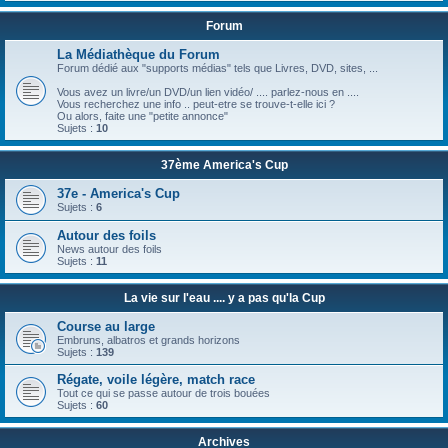
Forum
La Médiathèque du Forum
Forum dédié aux "supports médias" tels que Livres, DVD, sites, ...
Vous avez un livre/un DVD/un lien vidéo/ .... parlez-nous en ....
Vous recherchez une info .. peut-etre se trouve-t-elle ici ?
Ou alors, faite une "petite annonce"
Sujets :
10
37ème America's Cup
37e - America's Cup
Sujets :
6
Autour des foils
News autour des foils
Sujets :
11
La vie sur l'eau .... y a pas qu'la Cup
Course au large
Embruns, albatros et grands horizons
Sujets :
139
Régate, voile légère, match race
Tout ce qui se passe autour de trois bouées
Sujets :
60
Archives