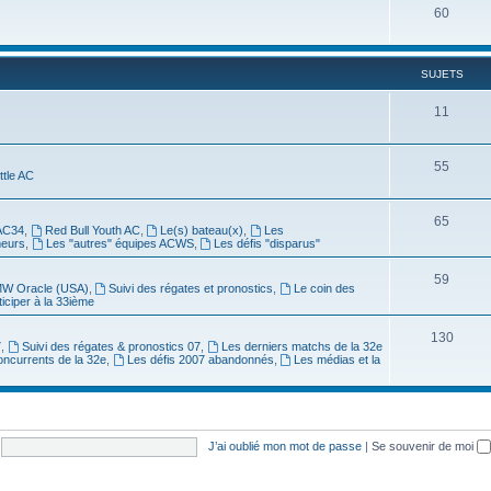
60
SUJETS
11
55
ittle AC
65
AC34
,
Red Bull Youth AC
,
Le(s) bateau(x)
,
Les
meurs
,
Les "autres" équipes ACWS
,
Les défis "disparus"
59
W Oracle (USA)
,
Suivi des régates et pronostics
,
Le coin des
ticiper à la 33ième
130
7
,
Suivi des régates & pronostics 07
,
Les derniers matchs de la 32e
oncurrents de la 32e
,
Les défis 2007 abandonnés
,
Les médias et la
J’ai oublié mon mot de passe
|
Se souvenir de moi