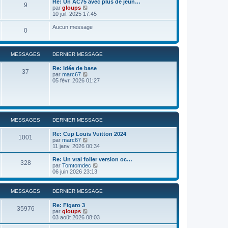
Re: Un AC75 avec plus de jeun…
9
r
u
C
par
gloups
l
l
o
10 juil. 2025 17:45
e
t
n
d
e
s
Aucun message
e
0
r
u
r
l
l
n
e
t
i
d
e
e
MESSAGES
DERNIER MESSAGE
e
r
r
r
l
m
n
Re: Idée de base
e
37
e
i
C
par
marc67
d
s
e
o
05 févr. 2026 01:27
e
s
r
n
r
a
m
s
n
g
e
u
i
e
s
l
e
s
t
r
a
e
m
MESSAGES
DERNIER MESSAGE
g
r
e
e
l
s
Re: Cup Louis Vuitton 2024
e
s
1001
C
par
marc67
d
a
o
11 janv. 2026 00:34
e
g
n
r
e
s
Re: Un vrai foiler version oc…
n
328
u
C
par
Tomtomdec
i
l
o
06 juin 2026 23:13
e
t
n
r
e
s
m
r
u
e
MESSAGES
DERNIER MESSAGE
l
l
s
e
t
s
Re: Figaro 3
d
e
35976
a
C
par
gloups
e
r
g
o
03 août 2026 08:03
r
l
e
n
n
e