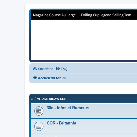
Forum de Cup In Europe
Le forum de l'America's Cup!
Smartfeed
FAQ
Accueil du forum
38ÈME AMERICA'S CUP
38e - Infos et Rumeurs
COR - Britannia