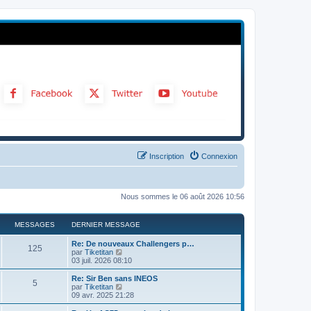
Inscription
Connexion
Nous sommes le 06 août 2026 10:56
MESSAGES
DERNIER MESSAGE
Re: De nouveaux Challengers p…
125
C
par
Tiketitan
o
03 juil. 2026 08:10
n
s
Re: Sir Ben sans INEOS
5
u
C
par
Tiketitan
l
o
09 avr. 2025 21:28
t
n
e
s