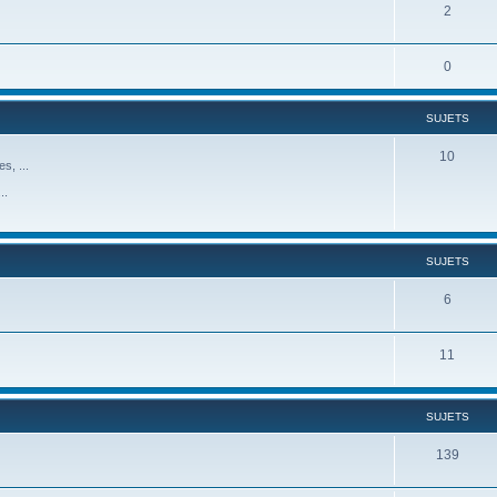
2
0
SUJETS
10
s, ...
..
SUJETS
6
11
SUJETS
139