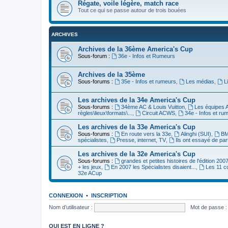
Régate, voile légère, match race
Tout ce qui se passe autour de trois bouées
ARCHIVES
Archives de la 36ème America's Cup
Sous-forum :
36e - Infos et Rumeurs
Archives de la 35ème
Sous-forums :
35e - Infos et rumeurs
,
Les médias
,
L
Les archives de la 34e America's Cup
Sous-forums :
34ème AC & Louis Vuitton
,
Les équipes 
règles\lieux\formats\...
,
Circuit ACWS
,
34e - Infos et ru
Les archives de la 33e America's Cup
Sous-forums :
En route vers la 33e
,
Alinghi (SUI)
,
BM
spécialistes
,
Presse, internet, TV
,
Ils ont essayé de par
Les archives de la 32e America's Cup
Sous-forums :
grandes et petites histoires de l'édition 200
+ les jeux
,
En 2007 les Spécialistes disaient...
,
Les 11 c
32e ACup
CONNEXION
•
INSCRIPTION
Nom d’utilisateur :
Mot de passe :
QUI EST EN LIGNE ?