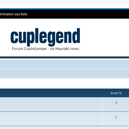
SUJETS
3
1