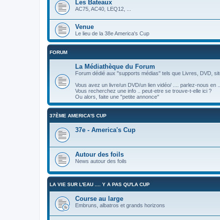
Les Bateaux
AC75, AC40, LEQ12, ...
Venue
Le lieu de la 38e America's Cup
FORUM
La Médiathèque du Forum
Forum dédié aux "supports médias" tels que Livres, DVD, site
Vous avez un livre/un DVD/un lien vidéo/ .... parlez-nous en ..
Vous recherchez une info .. peut-etre se trouve-t-elle ici ?
Ou alors, faite une "petite annonce"
37ÈME AMERICA'S CUP
37e - America's Cup
Autour des foils
News autour des foils
LA VIE SUR L'EAU .... Y A PAS QU'LA CUP
Course au large
Embruns, albatros et grands horizons