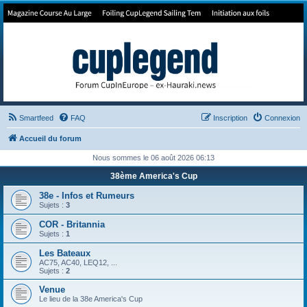
Forum de Cup In Europe
Le forum de l'America's Cup!
Smartfeed
FAQ
Inscription
Connexion
Accueil du forum
Nous sommes le 06 août 2026 06:13
38ème America's Cup
38e - Infos et Rumeurs
Sujets :
3
COR - Britannia
Sujets :
1
Les Bateaux
AC75, AC40, LEQ12, ...
Sujets :
2
Venue
Le lieu de la 38e America's Cup