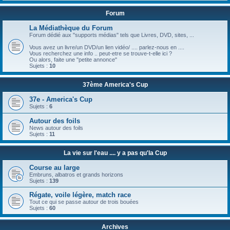
Forum
La Médiathèque du Forum
Forum dédié aux "supports médias" tels que Livres, DVD, sites, ...
Vous avez un livre/un DVD/un lien vidéo/ .... parlez-nous en ....
Vous recherchez une info .. peut-etre se trouve-t-elle ici ?
Ou alors, faite une "petite annonce"
Sujets :
10
37ème America's Cup
37e - America's Cup
Sujets :
6
Autour des foils
News autour des foils
Sujets :
11
La vie sur l'eau .... y a pas qu'la Cup
Course au large
Embruns, albatros et grands horizons
Sujets :
139
Régate, voile légère, match race
Tout ce qui se passe autour de trois bouées
Sujets :
60
Archives