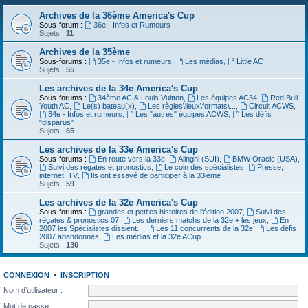
Archives de la 36ème America's Cup
Sous-forum :
36e - Infos et Rumeurs
Sujets :
11
Archives de la 35ème
Sous-forums :
35e - Infos et rumeurs
,
Les médias
,
Little AC
Sujets :
55
Les archives de la 34e America's Cup
Sous-forums :
34ème AC & Louis Vuitton
,
Les équipes AC34
,
Red Bull
Youth AC
,
Le(s) bateau(x)
,
Les règles\lieux\formats\...
,
Circuit ACWS
,
34e - Infos et rumeurs
,
Les "autres" équipes ACWS
,
Les défis
"disparus"
Sujets :
65
Les archives de la 33e America's Cup
Sous-forums :
En route vers la 33e
,
Alinghi (SUI)
,
BMW Oracle (USA)
,
Suivi des régates et pronostics
,
Le coin des spécialistes
,
Presse,
internet, TV
,
Ils ont essayé de participer à la 33ième
Sujets :
59
Les archives de la 32e America's Cup
Sous-forums :
grandes et petites histoires de l'édition 2007
,
Suivi des
régates & pronostics 07
,
Les derniers matchs de la 32e + les jeux
,
En
2007 les Spécialistes disaient...
,
Les 11 concurrents de la 32e
,
Les défis
2007 abandonnés
,
Les médias et la 32e ACup
Sujets :
130
CONNEXION
•
INSCRIPTION
Nom d’utilisateur :
Mot de passe :