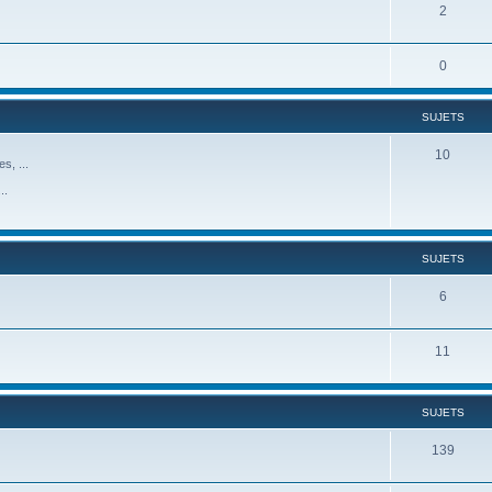
2
0
SUJETS
10
s, ...
..
SUJETS
6
11
SUJETS
139