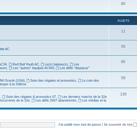
60
SUJETS
11
55
ittle AC
65
AC34
,
Red Bull Youth AC
,
Le(s) bateau(x)
,
Les
meurs
,
Les "autres" équipes ACWS
,
Les défis "disparus"
59
W Oracle (USA)
,
Suivi des régates et pronostics
,
Le coin des
ticiper à la 33ième
130
7
,
Suivi des régates & pronostics 07
,
Les derniers matchs de la 32e
oncurrents de la 32e
,
Les défis 2007 abandonnés
,
Les médias et la
J’ai oublié mon mot de passe
|
Se souvenir de moi