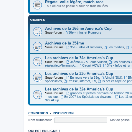
Régate, voile légère, match race
Tout ce qui se passe autour de trois bouées
ARCHIVES
Archives de la 36ème America's Cup
Sous-forum :
36e - Infos et Rumeurs
Archives de la 35ème
Sous-forums :
35e - Infos et rumeurs
,
Les médias
,
L
Les archives de la 34e America's Cup
Sous-forums :
34ème AC & Louis Vuitton
,
Les équipes 
règles\lieux\formats\...
,
Circuit ACWS
,
34e - Infos et ru
Les archives de la 33e America's Cup
Sous-forums :
En route vers la 33e
,
Alinghi (SUI)
,
BM
spécialistes
,
Presse, internet, TV
,
Ils ont essayé de par
Les archives de la 32e America's Cup
Sous-forums :
grandes et petites histoires de l'édition 200
+ les jeux
,
En 2007 les Spécialistes disaient...
,
Les 11 c
32e ACup
CONNEXION
•
INSCRIPTION
Nom d’utilisateur :
Mot de passe :
QUI EST EN LIGNE ?