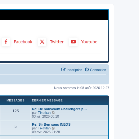
Inscription
Connexion
Nous sommes le 08 août 2026 12:27
MESSAGES
DERNIER MESSAGE
Re: De nouveaux Challengers p…
125
C
par
Tiketitan
o
03 juil. 2026 08:10
n
s
Re: Sir Ben sans INEOS
5
u
C
par
Tiketitan
l
o
09 avr. 2025 21:28
t
n
e
s