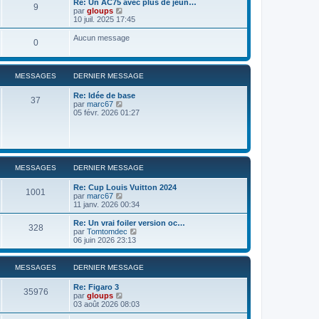
Re: Un AC75 avec plus de jeun…
9
r
u
C
par
gloups
l
l
o
10 juil. 2025 17:45
e
t
n
d
e
s
Aucun message
e
0
r
u
r
l
l
n
e
t
i
d
e
e
MESSAGES
DERNIER MESSAGE
e
r
r
r
l
m
n
Re: Idée de base
e
37
e
i
C
par
marc67
d
s
e
o
05 févr. 2026 01:27
e
s
r
n
r
a
m
s
n
g
e
u
i
e
s
l
e
s
t
r
a
e
m
MESSAGES
DERNIER MESSAGE
g
r
e
e
l
s
Re: Cup Louis Vuitton 2024
e
s
1001
C
par
marc67
d
a
o
11 janv. 2026 00:34
e
g
n
r
e
s
Re: Un vrai foiler version oc…
n
328
u
C
par
Tomtomdec
i
l
o
06 juin 2026 23:13
e
t
n
r
e
s
m
r
u
e
MESSAGES
DERNIER MESSAGE
l
l
s
e
t
s
Re: Figaro 3
d
e
35976
a
C
par
gloups
e
r
g
o
03 août 2026 08:03
r
l
e
n
n
e