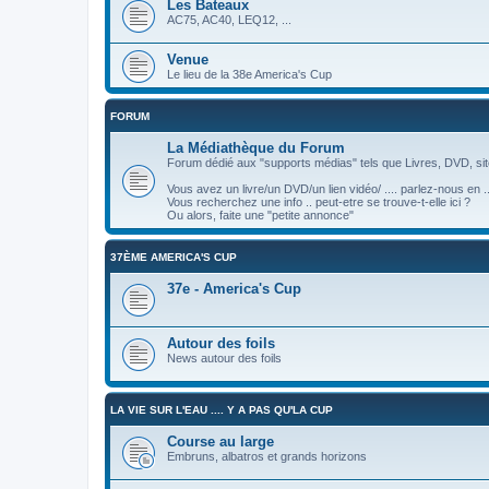
Les Bateaux
AC75, AC40, LEQ12, ...
Venue
Le lieu de la 38e America's Cup
FORUM
La Médiathèque du Forum
Forum dédié aux "supports médias" tels que Livres, DVD, site
Vous avez un livre/un DVD/un lien vidéo/ .... parlez-nous en ..
Vous recherchez une info .. peut-etre se trouve-t-elle ici ?
Ou alors, faite une "petite annonce"
37ÈME AMERICA'S CUP
37e - America's Cup
Autour des foils
News autour des foils
LA VIE SUR L'EAU .... Y A PAS QU'LA CUP
Course au large
Embruns, albatros et grands horizons