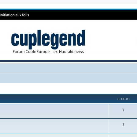
SUJETS
3
1