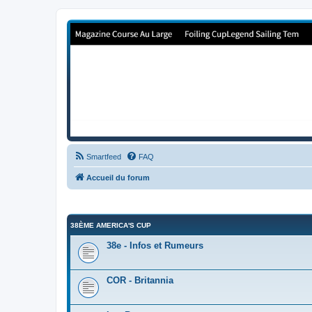
Forum de Cup In Europe
Le forum de l'America's Cup!
Smartfeed
FAQ
Accueil du forum
38ÈME AMERICA'S CUP
38e - Infos et Rumeurs
COR - Britannia