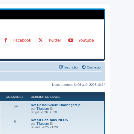
Inscription
Connexion
Nous sommes le 06 août 2026 10:14
MESSAGES
DERNIER MESSAGE
Re: De nouveaux Challengers p…
125
C
par
Tiketitan
o
03 juil. 2026 08:10
n
s
Re: Sir Ben sans INEOS
5
u
C
par
Tiketitan
l
o
09 avr. 2025 21:28
t
n
e
s