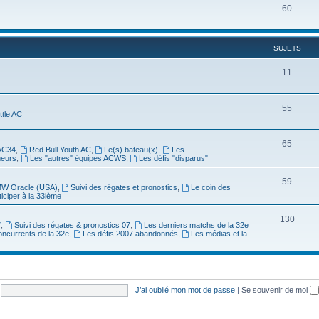
60
SUJETS
11
55
ittle AC
65
AC34
,
Red Bull Youth AC
,
Le(s) bateau(x)
,
Les
meurs
,
Les "autres" équipes ACWS
,
Les défis "disparus"
59
W Oracle (USA)
,
Suivi des régates et pronostics
,
Le coin des
ticiper à la 33ième
130
7
,
Suivi des régates & pronostics 07
,
Les derniers matchs de la 32e
oncurrents de la 32e
,
Les défis 2007 abandonnés
,
Les médias et la
J’ai oublié mon mot de passe
|
Se souvenir de moi