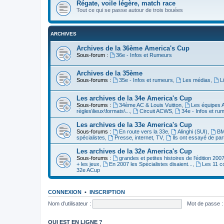
Régate, voile légère, match race
Tout ce qui se passe autour de trois bouées
ARCHIVES
Archives de la 36ème America's Cup
Sous-forum :
36e - Infos et Rumeurs
Archives de la 35ème
Sous-forums :
35e - Infos et rumeurs
,
Les médias
,
L
Les archives de la 34e America's Cup
Sous-forums :
34ème AC & Louis Vuitton
,
Les équipes 
règles\lieux\formats\...
,
Circuit ACWS
,
34e - Infos et ru
Les archives de la 33e America's Cup
Sous-forums :
En route vers la 33e
,
Alinghi (SUI)
,
BM
spécialistes
,
Presse, internet, TV
,
Ils ont essayé de par
Les archives de la 32e America's Cup
Sous-forums :
grandes et petites histoires de l'édition 200
+ les jeux
,
En 2007 les Spécialistes disaient...
,
Les 11 c
32e ACup
CONNEXION
•
INSCRIPTION
Nom d’utilisateur :
Mot de passe :
QUI EST EN LIGNE ?