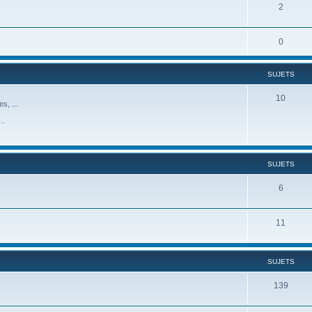
2
0
SUJETS
10
s, ...
..
SUJETS
6
11
SUJETS
139