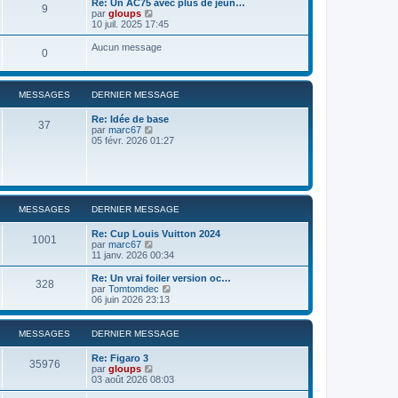
Re: Un AC75 avec plus de jeun…
9
r
u
C
par
gloups
l
l
o
10 juil. 2025 17:45
e
t
n
d
e
s
Aucun message
e
0
r
u
r
l
l
n
e
t
i
d
e
e
MESSAGES
DERNIER MESSAGE
e
r
r
r
l
m
n
Re: Idée de base
e
37
e
i
C
par
marc67
d
s
e
o
05 févr. 2026 01:27
e
s
r
n
r
a
m
s
n
g
e
u
i
e
s
l
e
s
t
r
a
e
m
MESSAGES
DERNIER MESSAGE
g
r
e
e
l
s
Re: Cup Louis Vuitton 2024
e
s
1001
C
par
marc67
d
a
o
11 janv. 2026 00:34
e
g
n
r
e
s
Re: Un vrai foiler version oc…
n
328
u
C
par
Tomtomdec
i
l
o
06 juin 2026 23:13
e
t
n
r
e
s
m
r
u
e
MESSAGES
DERNIER MESSAGE
l
l
s
e
t
s
Re: Figaro 3
d
e
35976
a
C
par
gloups
e
r
g
o
03 août 2026 08:03
r
l
e
n
n
e