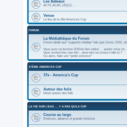
Les Bateaux
AC75, AC40, LEQ12, ...
Venue
Le lieu de la 38e America's Cup
FORUM
La Médiathèque du Forum
Forum dédié aux "supports médias" tels que Livres, DVD, site
Vous avez un livre/un DVD/un lien vidéo/ .... parlez-nous en ..
Vous recherchez une info .. peut-etre se trouve-t-elle ici ?
Ou alors, faite une "petite annonce"
37ÈME AMERICA'S CUP
37e - America's Cup
Autour des foils
News autour des foils
LA VIE SUR L'EAU .... Y A PAS QU'LA CUP
Course au large
Embruns, albatros et grands horizons