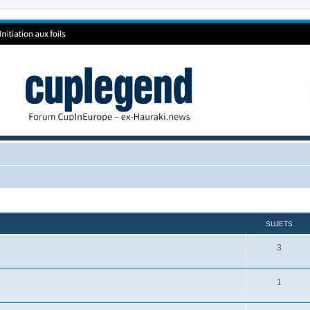
SUJETS
3
1