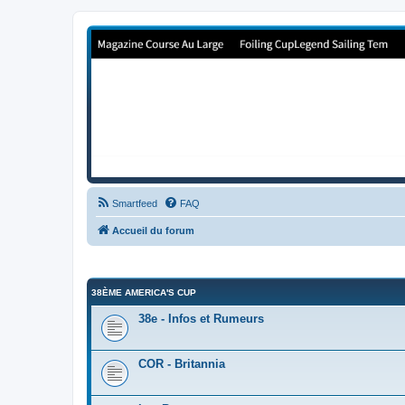
Forum de Cup In Europe
Le forum de l'America's Cup!
Smartfeed
FAQ
Accueil du forum
38ÈME AMERICA'S CUP
38e - Infos et Rumeurs
COR - Britannia