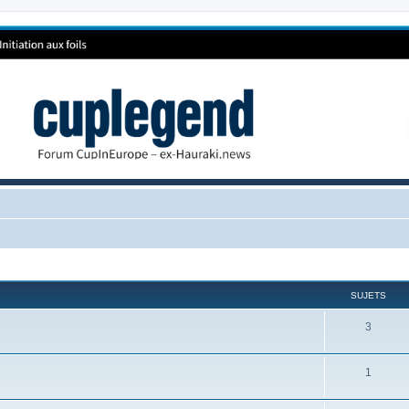
SUJETS
3
1