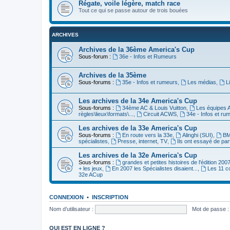
Régate, voile légère, match race
Tout ce qui se passe autour de trois bouées
ARCHIVES
Archives de la 36ème America's Cup
Sous-forum :
36e - Infos et Rumeurs
Archives de la 35ème
Sous-forums :
35e - Infos et rumeurs
,
Les médias
,
L
Les archives de la 34e America's Cup
Sous-forums :
34ème AC & Louis Vuitton
,
Les équipes 
règles\lieux\formats\...
,
Circuit ACWS
,
34e - Infos et ru
Les archives de la 33e America's Cup
Sous-forums :
En route vers la 33e
,
Alinghi (SUI)
,
BM
spécialistes
,
Presse, internet, TV
,
Ils ont essayé de par
Les archives de la 32e America's Cup
Sous-forums :
grandes et petites histoires de l'édition 200
+ les jeux
,
En 2007 les Spécialistes disaient...
,
Les 11 c
32e ACup
CONNEXION
•
INSCRIPTION
Nom d’utilisateur :
Mot de passe :
QUI EST EN LIGNE ?