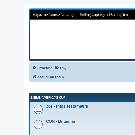
Forum de Cup In Europe
Le forum de l'America's Cup!
Smartfeed
FAQ
Accueil du forum
38ÈME AMERICA'S CUP
38e - Infos et Rumeurs
COR - Britannia