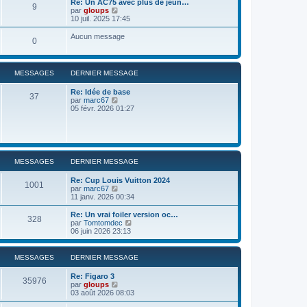
Re: Un AC75 avec plus de jeun…
9
r
u
C
par
gloups
l
l
o
10 juil. 2025 17:45
e
t
n
d
e
s
Aucun message
e
0
r
u
r
l
l
n
e
t
i
d
e
e
MESSAGES
DERNIER MESSAGE
e
r
r
r
l
m
n
Re: Idée de base
e
37
e
i
C
par
marc67
d
s
e
o
05 févr. 2026 01:27
e
s
r
n
r
a
m
s
n
g
e
u
i
e
s
l
e
s
t
r
a
e
m
MESSAGES
DERNIER MESSAGE
g
r
e
e
l
s
Re: Cup Louis Vuitton 2024
e
s
1001
C
par
marc67
d
a
o
11 janv. 2026 00:34
e
g
n
r
e
s
Re: Un vrai foiler version oc…
n
328
u
C
par
Tomtomdec
i
l
o
06 juin 2026 23:13
e
t
n
r
e
s
m
r
u
e
MESSAGES
DERNIER MESSAGE
l
l
s
e
t
s
Re: Figaro 3
d
e
35976
a
C
par
gloups
e
r
g
o
03 août 2026 08:03
r
l
e
n
n
e