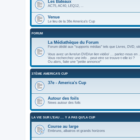
Les Bateaux
AC75, AC40, LEQ12, ...
Venue
Le lieu de la 38e America's Cup
FORUM
La Médiathèque du Forum
Forum dédié aux "supports médias" tels que Livres, DVD, site
Vous avez un livre/un DVD/un lien vidéo/ .... parlez-nous en ..
Vous recherchez une info .. peut-etre se trouve-t-elle ici ?
Ou alors, faite une "petite annonce"
37ÈME AMERICA'S CUP
37e - America's Cup
Autour des foils
News autour des foils
LA VIE SUR L'EAU .... Y A PAS QU'LA CUP
Course au large
Embruns, albatros et grands horizons