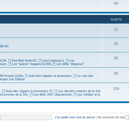
60
SUJETS
11
55
ittle AC
65
AC34
,
Red Bull Youth AC
,
Le(s) bateau(x)
,
Les
meurs
,
Les "autres" équipes ACWS
,
Les défis "disparus"
59
W Oracle (USA)
,
Suivi des régates et pronostics
,
Le coin des
ticiper à la 33ième
130
7
,
Suivi des régates & pronostics 07
,
Les derniers matchs de la 32e
oncurrents de la 32e
,
Les défis 2007 abandonnés
,
Les médias et la
J’ai oublié mon mot de passe
|
Se souvenir de moi