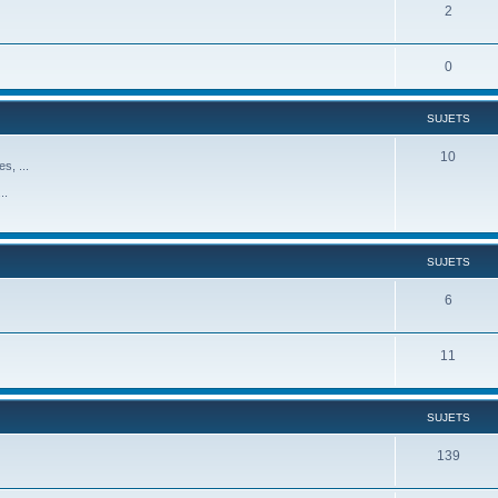
2
0
SUJETS
10
s, ...
..
SUJETS
6
11
SUJETS
139