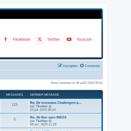
Inscription
Connexion
Nous sommes le 08 août 2026 05:01
MESSAGES
DERNIER MESSAGE
Re: De nouveaux Challengers p…
125
C
par
Tiketitan
o
03 juil. 2026 08:10
n
s
Re: Sir Ben sans INEOS
5
u
C
par
Tiketitan
l
o
09 avr. 2025 21:28
t
n
e
s