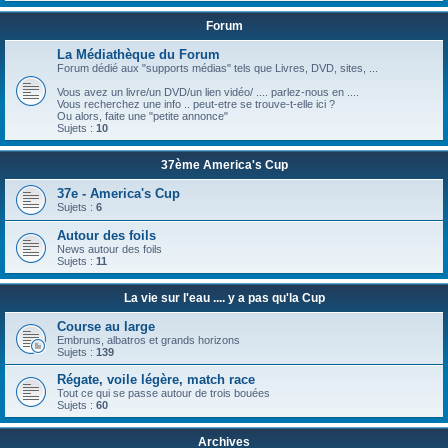
Forum
La Médiathèque du Forum
Forum dédié aux "supports médias" tels que Livres, DVD, sites, ...
Vous avez un livre/un DVD/un lien vidéo/ .... parlez-nous en ....
Vous recherchez une info .. peut-etre se trouve-t-elle ici ?
Ou alors, faite une "petite annonce"
Sujets :
10
37ème America's Cup
37e - America's Cup
Sujets :
6
Autour des foils
News autour des foils
Sujets :
11
La vie sur l'eau .... y a pas qu'la Cup
Course au large
Embruns, albatros et grands horizons
Sujets :
139
Régate, voile légère, match race
Tout ce qui se passe autour de trois bouées
Sujets :
60
Archives