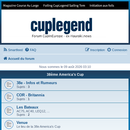
Forum de Cup In Europe
Le forum de l'America's Cup!
Smartfeed
FAQ
Inscription
Connexion
Accueil du forum
Nous sommes le 09 août 2026 03:10
38ème America's Cup
38e - Infos et Rumeurs
Sujets :
3
COR - Britannia
Sujets :
1
Les Bateaux
AC75, AC40, LEQ12, ...
Sujets :
2
Venue
Le lieu de la 38e America's Cup