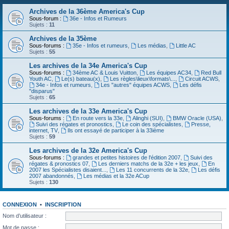
Archives de la 36ème America's Cup
Sous-forum :
36e - Infos et Rumeurs
Sujets :
11
Archives de la 35ème
Sous-forums :
35e - Infos et rumeurs
,
Les médias
,
Little AC
Sujets :
55
Les archives de la 34e America's Cup
Sous-forums :
34ème AC & Louis Vuitton
,
Les équipes AC34
,
Red Bull
Youth AC
,
Le(s) bateau(x)
,
Les règles\lieux\formats\...
,
Circuit ACWS
,
34e - Infos et rumeurs
,
Les "autres" équipes ACWS
,
Les défis
"disparus"
Sujets :
65
Les archives de la 33e America's Cup
Sous-forums :
En route vers la 33e
,
Alinghi (SUI)
,
BMW Oracle (USA)
,
Suivi des régates et pronostics
,
Le coin des spécialistes
,
Presse,
internet, TV
,
Ils ont essayé de participer à la 33ième
Sujets :
59
Les archives de la 32e America's Cup
Sous-forums :
grandes et petites histoires de l'édition 2007
,
Suivi des
régates & pronostics 07
,
Les derniers matchs de la 32e + les jeux
,
En
2007 les Spécialistes disaient...
,
Les 11 concurrents de la 32e
,
Les défis
2007 abandonnés
,
Les médias et la 32e ACup
Sujets :
130
CONNEXION
•
INSCRIPTION
Nom d’utilisateur :
Mot de passe :