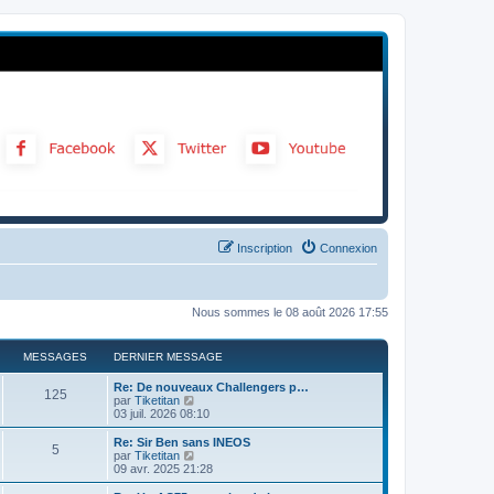
Inscription
Connexion
Nous sommes le 08 août 2026 17:55
MESSAGES
DERNIER MESSAGE
Re: De nouveaux Challengers p…
125
C
par
Tiketitan
o
03 juil. 2026 08:10
n
s
Re: Sir Ben sans INEOS
5
u
C
par
Tiketitan
l
o
09 avr. 2025 21:28
t
n
e
s