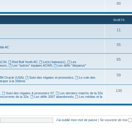
60
SUJETS
11
55
ittle AC
65
AC34
,
Red Bull Youth AC
,
Le(s) bateau(x)
,
Les
meurs
,
Les "autres" équipes ACWS
,
Les défis "disparus"
59
W Oracle (USA)
,
Suivi des régates et pronostics
,
Le coin des
ticiper à la 33ième
130
7
,
Suivi des régates & pronostics 07
,
Les derniers matchs de la 32e
oncurrents de la 32e
,
Les défis 2007 abandonnés
,
Les médias et la
J’ai oublié mon mot de passe
|
Se souvenir de moi