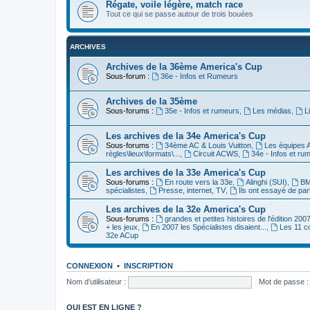
Régate, voile légère, match race
Tout ce qui se passe autour de trois bouées
ARCHIVES
Archives de la 36ème America's Cup
Sous-forum :
36e - Infos et Rumeurs
Archives de la 35ème
Sous-forums :
35e - Infos et rumeurs
,
Les médias
,
L
Les archives de la 34e America's Cup
Sous-forums :
34ème AC & Louis Vuitton
,
Les équipes 
règles\lieux\formats\...
,
Circuit ACWS
,
34e - Infos et ru
Les archives de la 33e America's Cup
Sous-forums :
En route vers la 33e
,
Alinghi (SUI)
,
BM
spécialistes
,
Presse, internet, TV
,
Ils ont essayé de par
Les archives de la 32e America's Cup
Sous-forums :
grandes et petites histoires de l'édition 200
+ les jeux
,
En 2007 les Spécialistes disaient...
,
Les 11 c
32e ACup
CONNEXION
•
INSCRIPTION
Nom d’utilisateur :
Mot de passe :
QUI EST EN LIGNE ?