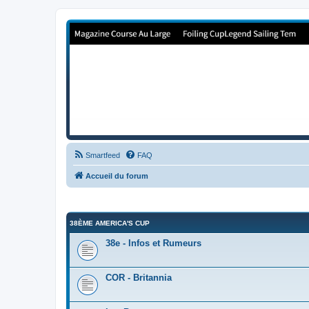
Forum de Cup In Europe
Le forum de l'America's Cup!
Smartfeed
FAQ
Accueil du forum
38ÈME AMERICA'S CUP
38e - Infos et Rumeurs
COR - Britannia