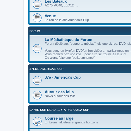
Les Bateaux
AC75, AC40, LEQ12, ...
Venue
Le lieu de la 38e America's Cup
FORUM
La Médiathèque du Forum
Forum dédié aux "supports médias" tels que Livres, DVD, site
Vous avez un livre/un DVD/un lien vidéo/ .... parlez-nous en ..
Vous recherchez une info .. peut-etre se trouve-t-elle ici ?
Ou alors, faite une "petite annonce"
37ÈME AMERICA'S CUP
37e - America's Cup
Autour des foils
News autour des foils
LA VIE SUR L'EAU .... Y A PAS QU'LA CUP
Course au large
Embruns, albatros et grands horizons