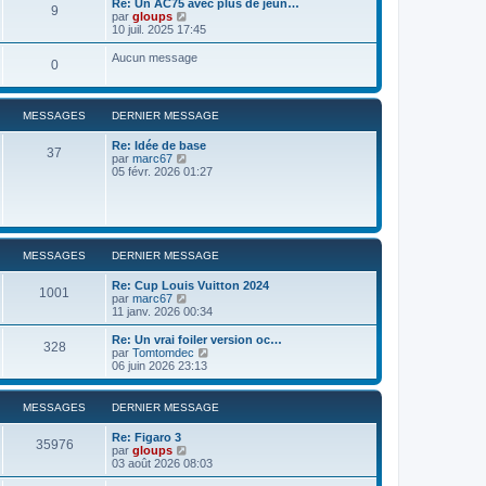
Re: Un AC75 avec plus de jeun…
9
r
u
C
par
gloups
l
l
o
10 juil. 2025 17:45
e
t
n
d
e
s
Aucun message
e
0
r
u
r
l
l
n
e
t
i
d
e
e
MESSAGES
DERNIER MESSAGE
e
r
r
r
l
m
n
Re: Idée de base
e
37
e
i
C
par
marc67
d
s
e
o
05 févr. 2026 01:27
e
s
r
n
r
a
m
s
n
g
e
u
i
e
s
l
e
s
t
r
a
e
m
MESSAGES
DERNIER MESSAGE
g
r
e
e
l
s
Re: Cup Louis Vuitton 2024
e
s
1001
C
par
marc67
d
a
o
11 janv. 2026 00:34
e
g
n
r
e
s
Re: Un vrai foiler version oc…
n
328
u
C
par
Tomtomdec
i
l
o
06 juin 2026 23:13
e
t
n
r
e
s
m
r
u
e
MESSAGES
DERNIER MESSAGE
l
l
s
e
t
s
Re: Figaro 3
d
e
35976
a
C
par
gloups
e
r
g
o
03 août 2026 08:03
r
l
e
n
n
e