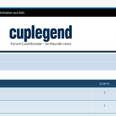
SUJETS
3
1