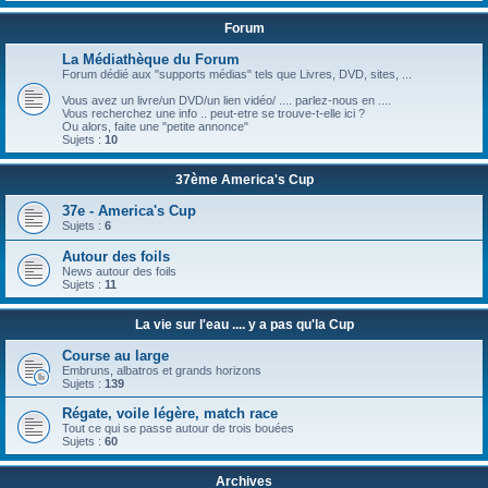
Forum
La Médiathèque du Forum
Forum dédié aux "supports médias" tels que Livres, DVD, sites, ...
Vous avez un livre/un DVD/un lien vidéo/ .... parlez-nous en ....
Vous recherchez une info .. peut-etre se trouve-t-elle ici ?
Ou alors, faite une "petite annonce"
Sujets :
10
37ème America's Cup
37e - America's Cup
Sujets :
6
Autour des foils
News autour des foils
Sujets :
11
La vie sur l'eau .... y a pas qu'la Cup
Course au large
Embruns, albatros et grands horizons
Sujets :
139
Régate, voile légère, match race
Tout ce qui se passe autour de trois bouées
Sujets :
60
Archives