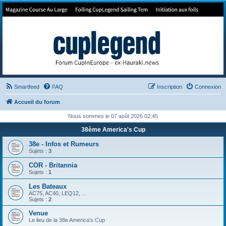
Forum de Cup In Europe
Le forum de l'America's Cup!
Smartfeed
FAQ
Inscription
Connexion
Accueil du forum
Nous sommes le 07 août 2026 02:45
38ème America's Cup
38e - Infos et Rumeurs
Sujets :
3
COR - Britannia
Sujets :
1
Les Bateaux
AC75, AC40, LEQ12, ...
Sujets :
2
Venue
Le lieu de la 38e America's Cup