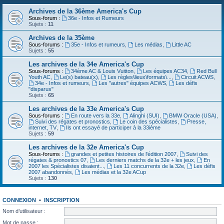
Archives de la 36ème America's Cup
Sous-forum :
36e - Infos et Rumeurs
Sujets :
11
Archives de la 35ème
Sous-forums :
35e - Infos et rumeurs
,
Les médias
,
Little AC
Sujets :
55
Les archives de la 34e America's Cup
Sous-forums :
34ème AC & Louis Vuitton
,
Les équipes AC34
,
Red Bull
Youth AC
,
Le(s) bateau(x)
,
Les règles\lieux\formats\...
,
Circuit ACWS
,
34e - Infos et rumeurs
,
Les "autres" équipes ACWS
,
Les défis
"disparus"
Sujets :
65
Les archives de la 33e America's Cup
Sous-forums :
En route vers la 33e
,
Alinghi (SUI)
,
BMW Oracle (USA)
,
Suivi des régates et pronostics
,
Le coin des spécialistes
,
Presse,
internet, TV
,
Ils ont essayé de participer à la 33ième
Sujets :
59
Les archives de la 32e America's Cup
Sous-forums :
grandes et petites histoires de l'édition 2007
,
Suivi des
régates & pronostics 07
,
Les derniers matchs de la 32e + les jeux
,
En
2007 les Spécialistes disaient...
,
Les 11 concurrents de la 32e
,
Les défis
2007 abandonnés
,
Les médias et la 32e ACup
Sujets :
130
CONNEXION
•
INSCRIPTION
Nom d’utilisateur :
Mot de passe :