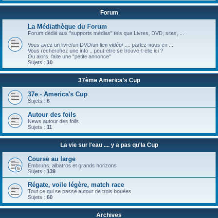
Forum
La Médiathèque du Forum
Forum dédié aux "supports médias" tels que Livres, DVD, sites, ...
Vous avez un livre/un DVD/un lien vidéo/ .... parlez-nous en ....
Vous recherchez une info .. peut-etre se trouve-t-elle ici ?
Ou alors, faite une "petite annonce"
Sujets :
10
37ème America's Cup
37e - America's Cup
Sujets :
6
Autour des foils
News autour des foils
Sujets :
11
La vie sur l'eau .... y a pas qu'la Cup
Course au large
Embruns, albatros et grands horizons
Sujets :
139
Régate, voile légère, match race
Tout ce qui se passe autour de trois bouées
Sujets :
60
Archives