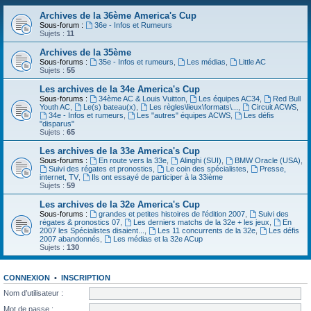
Archives de la 36ème America's Cup
Sous-forum :
36e - Infos et Rumeurs
Sujets :
11
Archives de la 35ème
Sous-forums :
35e - Infos et rumeurs
,
Les médias
,
Little AC
Sujets :
55
Les archives de la 34e America's Cup
Sous-forums :
34ème AC & Louis Vuitton
,
Les équipes AC34
,
Red Bull
Youth AC
,
Le(s) bateau(x)
,
Les règles\lieux\formats\...
,
Circuit ACWS
,
34e - Infos et rumeurs
,
Les "autres" équipes ACWS
,
Les défis
"disparus"
Sujets :
65
Les archives de la 33e America's Cup
Sous-forums :
En route vers la 33e
,
Alinghi (SUI)
,
BMW Oracle (USA)
,
Suivi des régates et pronostics
,
Le coin des spécialistes
,
Presse,
internet, TV
,
Ils ont essayé de participer à la 33ième
Sujets :
59
Les archives de la 32e America's Cup
Sous-forums :
grandes et petites histoires de l'édition 2007
,
Suivi des
régates & pronostics 07
,
Les derniers matchs de la 32e + les jeux
,
En
2007 les Spécialistes disaient...
,
Les 11 concurrents de la 32e
,
Les défis
2007 abandonnés
,
Les médias et la 32e ACup
Sujets :
130
CONNEXION
•
INSCRIPTION
Nom d’utilisateur :
Mot de passe :