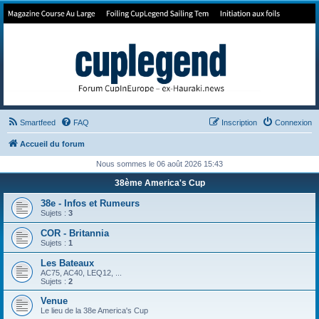
Forum de Cup In Europe
Le forum de l'America's Cup!
Smartfeed
FAQ
Inscription
Connexion
Accueil du forum
Nous sommes le 06 août 2026 15:43
38ème America's Cup
38e - Infos et Rumeurs
Sujets :
3
COR - Britannia
Sujets :
1
Les Bateaux
AC75, AC40, LEQ12, ...
Sujets :
2
Venue
Le lieu de la 38e America's Cup