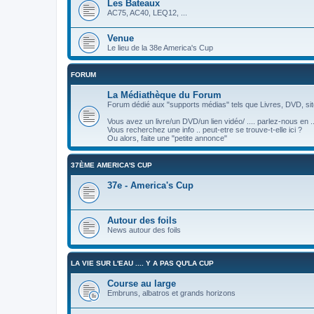
Les Bateaux
AC75, AC40, LEQ12, ...
Venue
Le lieu de la 38e America's Cup
FORUM
La Médiathèque du Forum
Forum dédié aux "supports médias" tels que Livres, DVD, site
Vous avez un livre/un DVD/un lien vidéo/ .... parlez-nous en ..
Vous recherchez une info .. peut-etre se trouve-t-elle ici ?
Ou alors, faite une "petite annonce"
37ÈME AMERICA'S CUP
37e - America's Cup
Autour des foils
News autour des foils
LA VIE SUR L'EAU .... Y A PAS QU'LA CUP
Course au large
Embruns, albatros et grands horizons