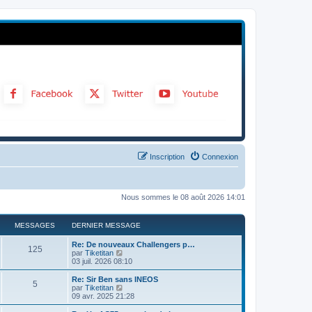
Inscription
Connexion
Nous sommes le 08 août 2026 14:01
MESSAGES
DERNIER MESSAGE
Re: De nouveaux Challengers p…
125
C
par
Tiketitan
o
03 juil. 2026 08:10
n
s
Re: Sir Ben sans INEOS
5
u
C
par
Tiketitan
l
o
09 avr. 2025 21:28
t
n
e
s