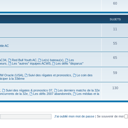
60
SUJETS
11
55
ittle AC
65
AC34
,
Red Bull Youth AC
,
Le(s) bateau(x)
,
Les
meurs
,
Les "autres" équipes ACWS
,
Les défis "disparus"
59
W Oracle (USA)
,
Suivi des régates et pronostics
,
Le coin des
ticiper à la 33ième
130
7
,
Suivi des régates & pronostics 07
,
Les derniers matchs de la 32e
oncurrents de la 32e
,
Les défis 2007 abandonnés
,
Les médias et la
J’ai oublié mon mot de passe
|
Se souvenir de moi