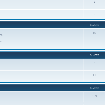
2
0
SUJETS
10
s, ...
..
SUJETS
6
11
SUJETS
139