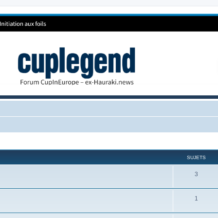
SUJETS
3
1