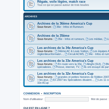
Régate, voile légère, match race
Tout ce qui se passe autour de trois bouées
ARCHIVES
Archives de la 36ème America's Cup
Sous-forum :
36e - Infos et Rumeurs
Archives de la 35ème
Sous-forums :
35e - Infos et rumeurs
,
Les médias
,
L
Les archives de la 34e America's Cup
Sous-forums :
34ème AC & Louis Vuitton
,
Les équipes 
règles\lieux\formats\...
,
Circuit ACWS
,
34e - Infos et ru
Les archives de la 33e America's Cup
Sous-forums :
En route vers la 33e
,
Alinghi (SUI)
,
BM
spécialistes
,
Presse, internet, TV
,
Ils ont essayé de par
Les archives de la 32e America's Cup
Sous-forums :
grandes et petites histoires de l'édition 200
+ les jeux
,
En 2007 les Spécialistes disaient...
,
Les 11 c
32e ACup
CONNEXION
•
INSCRIPTION
Nom d’utilisateur :
Mot de passe :
QUI EST EN LIGNE ?