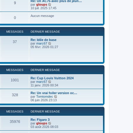
Re: Un AC75 avec plus de jeun…
9
r
u
C
par
gloups
l
l
o
10 juil. 2025 17:45
e
t
n
d
e
s
Aucun message
e
0
r
u
r
l
l
n
e
t
i
d
e
e
MESSAGES
DERNIER MESSAGE
e
r
r
r
l
m
n
Re: Idée de base
e
37
e
i
C
par
marc67
d
s
e
o
05 févr. 2026 01:27
e
s
r
n
r
a
m
s
n
g
e
u
i
e
s
l
e
s
t
r
a
e
m
MESSAGES
DERNIER MESSAGE
g
r
e
e
l
s
Re: Cup Louis Vuitton 2024
e
s
1001
C
par
marc67
d
a
o
11 janv. 2026 00:34
e
g
n
r
e
s
Re: Un vrai foiler version oc…
n
328
u
C
par
Tomtomdec
i
l
o
06 juin 2026 23:13
e
t
n
r
e
s
m
r
u
e
MESSAGES
DERNIER MESSAGE
l
l
s
e
t
s
Re: Figaro 3
d
e
35976
a
C
par
gloups
e
r
g
o
03 août 2026 08:03
r
l
e
n
n
e