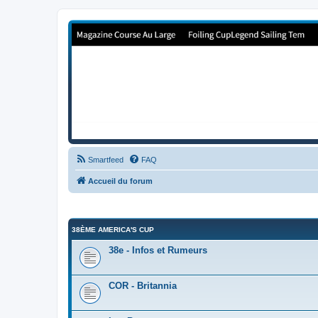
Forum de Cup In Europe
Le forum de l'America's Cup!
Smartfeed
FAQ
Accueil du forum
38ÈME AMERICA'S CUP
38e - Infos et Rumeurs
COR - Britannia