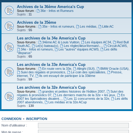
Archives de la 36ème America's Cup
Sous-forum :
36e - Infos et Rumeurs
Sujets :
11
Archives de la 35ème
Sous-forums :
35e - Infos et rumeurs
,
Les médias
,
Little AC
Sujets :
55
Les archives de la 34e America's Cup
Sous-forums :
34ème AC & Louis Vuitton
,
Les équipes AC34
,
Red Bull
Youth AC
,
Le(s) bateau(x)
,
Les règles\lieux\formats\...
,
Circuit ACWS
,
34e - Infos et rumeurs
,
Les "autres" équipes ACWS
,
Les défis
"disparus"
Sujets :
65
Les archives de la 33e America's Cup
Sous-forums :
En route vers la 33e
,
Alinghi (SUI)
,
BMW Oracle (USA)
,
Suivi des régates et pronostics
,
Le coin des spécialistes
,
Presse,
internet, TV
,
Ils ont essayé de participer à la 33ième
Sujets :
59
Les archives de la 32e America's Cup
Sous-forums :
grandes et petites histoires de l'édition 2007
,
Suivi des
régates & pronostics 07
,
Les derniers matchs de la 32e + les jeux
,
En
2007 les Spécialistes disaient...
,
Les 11 concurrents de la 32e
,
Les défis
2007 abandonnés
,
Les médias et la 32e ACup
Sujets :
130
CONNEXION
•
INSCRIPTION
Nom d’utilisateur :
Mot de passe :