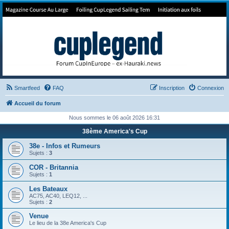
Forum de Cup In Europe
Le forum de l'America's Cup!
Smartfeed
FAQ
Inscription
Connexion
Accueil du forum
Nous sommes le 06 août 2026 16:31
38ème America's Cup
38e - Infos et Rumeurs
Sujets :
3
COR - Britannia
Sujets :
1
Les Bateaux
AC75, AC40, LEQ12, ...
Sujets :
2
Venue
Le lieu de la 38e America's Cup