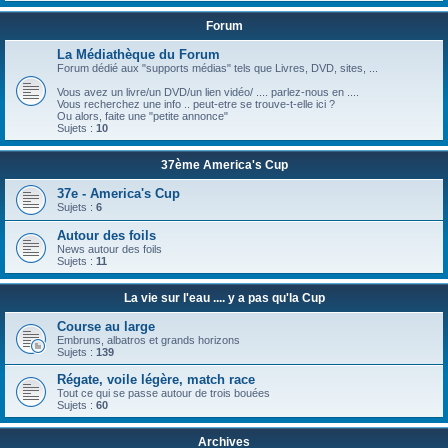
Forum
La Médiathèque du Forum
Forum dédié aux "supports médias" tels que Livres, DVD, sites, ...
Vous avez un livre/un DVD/un lien vidéo/ .... parlez-nous en ....
Vous recherchez une info .. peut-etre se trouve-t-elle ici ?
Ou alors, faite une "petite annonce"
Sujets :
10
37ème America's Cup
37e - America's Cup
Sujets :
6
Autour des foils
News autour des foils
Sujets :
11
La vie sur l'eau .... y a pas qu'la Cup
Course au large
Embruns, albatros et grands horizons
Sujets :
139
Régate, voile légère, match race
Tout ce qui se passe autour de trois bouées
Sujets :
60
Archives