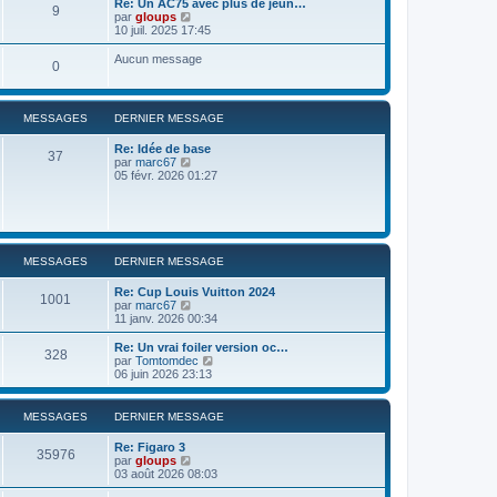
Re: Un AC75 avec plus de jeun…
9
r
u
C
par
gloups
l
l
o
10 juil. 2025 17:45
e
t
n
d
e
s
Aucun message
e
0
r
u
r
l
l
n
e
t
i
d
e
e
MESSAGES
DERNIER MESSAGE
e
r
r
r
l
m
n
Re: Idée de base
e
37
e
i
C
par
marc67
d
s
e
o
05 févr. 2026 01:27
e
s
r
n
r
a
m
s
n
g
e
u
i
e
s
l
e
s
t
r
a
e
m
MESSAGES
DERNIER MESSAGE
g
r
e
e
l
s
Re: Cup Louis Vuitton 2024
e
s
1001
C
par
marc67
d
a
o
11 janv. 2026 00:34
e
g
n
r
e
s
Re: Un vrai foiler version oc…
n
328
u
C
par
Tomtomdec
i
l
o
06 juin 2026 23:13
e
t
n
r
e
s
m
r
u
e
MESSAGES
DERNIER MESSAGE
l
l
s
e
t
s
Re: Figaro 3
d
e
35976
a
C
par
gloups
e
r
g
o
03 août 2026 08:03
r
l
e
n
n
e