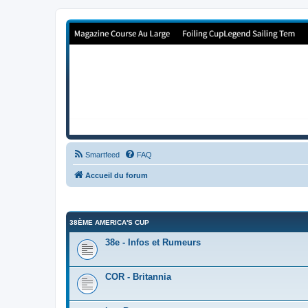
Forum de Cup In Europe
Le forum de l'America's Cup!
Smartfeed
FAQ
Accueil du forum
38ÈME AMERICA'S CUP
38e - Infos et Rumeurs
COR - Britannia