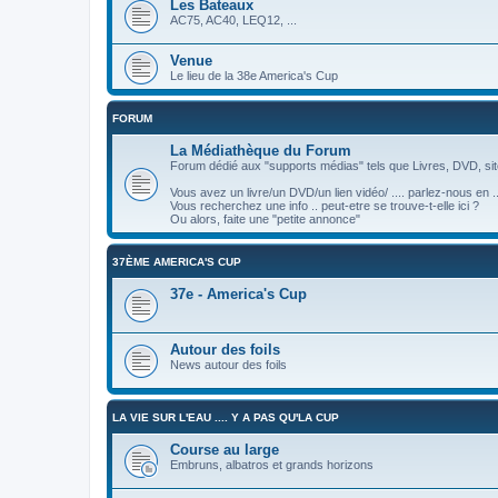
Les Bateaux
AC75, AC40, LEQ12, ...
Venue
Le lieu de la 38e America's Cup
FORUM
La Médiathèque du Forum
Forum dédié aux "supports médias" tels que Livres, DVD, site
Vous avez un livre/un DVD/un lien vidéo/ .... parlez-nous en ..
Vous recherchez une info .. peut-etre se trouve-t-elle ici ?
Ou alors, faite une "petite annonce"
37ÈME AMERICA'S CUP
37e - America's Cup
Autour des foils
News autour des foils
LA VIE SUR L'EAU .... Y A PAS QU'LA CUP
Course au large
Embruns, albatros et grands horizons