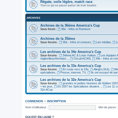
Régate, voile légère, match race
Tout ce qui se passe autour de trois bouées
ARCHIVES
Archives de la 36ème America's Cup
Sous-forum :
36e - Infos et Rumeurs
Archives de la 35ème
Sous-forums :
35e - Infos et rumeurs
,
Les médias
,
L
Les archives de la 34e America's Cup
Sous-forums :
34ème AC & Louis Vuitton
,
Les équipes 
règles\lieux\formats\...
,
Circuit ACWS
,
34e - Infos et ru
Les archives de la 33e America's Cup
Sous-forums :
En route vers la 33e
,
Alinghi (SUI)
,
BM
spécialistes
,
Presse, internet, TV
,
Ils ont essayé de par
Les archives de la 32e America's Cup
Sous-forums :
grandes et petites histoires de l'édition 200
+ les jeux
,
En 2007 les Spécialistes disaient...
,
Les 11 c
32e ACup
CONNEXION
•
INSCRIPTION
Nom d’utilisateur :
Mot de passe :
QUI EST EN LIGNE ?