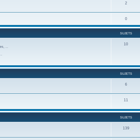
2
0
SUJETS
10
s, ...
..
SUJETS
6
11
SUJETS
139