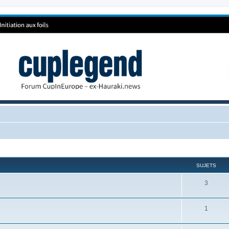
SUJETS
3
1