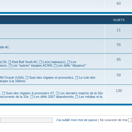
60
SUJETS
11
55
ittle AC
65
AC34
,
Red Bull Youth AC
,
Le(s) bateau(x)
,
Les
meurs
,
Les "autres" équipes ACWS
,
Les défis "disparus"
59
W Oracle (USA)
,
Suivi des régates et pronostics
,
Le coin des
ticiper à la 33ième
130
7
,
Suivi des régates & pronostics 07
,
Les derniers matchs de la 32e
oncurrents de la 32e
,
Les défis 2007 abandonnés
,
Les médias et la
J’ai oublié mon mot de passe
|
Se souvenir de moi