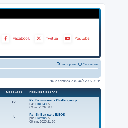
Inscription
Connexion
Nous sommes le 06 août 2026 08:44
MESSAGES
DERNIER MESSAGE
Re: De nouveaux Challengers p…
125
C
par
Tiketitan
o
03 juil. 2026 08:10
n
s
Re: Sir Ben sans INEOS
5
u
C
par
Tiketitan
l
o
09 avr. 2025 21:28
t
n
e
s