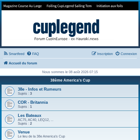
Forum de Cup In Europe
Le forum de l'America's Cup!
Smartfeed
FAQ
Inscription
Connexion
Accueil du forum
Nous sommes le 08 août 2026 07:15
38ème America's Cup
38e - Infos et Rumeurs
Sujets :
3
COR - Britannia
Sujets :
1
Les Bateaux
AC75, AC40, LEQ12, ...
Sujets :
2
Venue
Le lieu de la 38e America's Cup