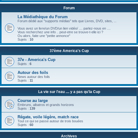
Forum
La Médiathèque du Forum
Forum dédié aux "supports médias" tels que Livres, DVD, sites, ...
Vous avez un livre/un DVD/un lien vidéo/ .... parlez-nous en ....
Vous recherchez une info .. peut-etre se trouve-t-elle ici ?
Ou alors, faite une "petite annonce"
Sujets :
10
37ème America's Cup
37e - America's Cup
Sujets :
6
Autour des foils
News autour des foils
Sujets :
11
La vie sur l'eau .... y a pas qu'la Cup
Course au large
Embruns, albatros et grands horizons
Sujets :
139
Régate, voile légère, match race
Tout ce qui se passe autour de trois bouées
Sujets :
60
Archives