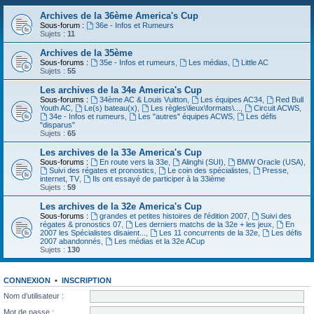
Archives de la 36ème America's Cup
Sous-forum :
36e - Infos et Rumeurs
Sujets :
11
Archives de la 35ème
Sous-forums :
35e - Infos et rumeurs
,
Les médias
,
Little AC
Sujets :
55
Les archives de la 34e America's Cup
Sous-forums :
34ème AC & Louis Vuitton
,
Les équipes AC34
,
Red Bull
Youth AC
,
Le(s) bateau(x)
,
Les règles\lieux\formats\...
,
Circuit ACWS
,
34e - Infos et rumeurs
,
Les "autres" équipes ACWS
,
Les défis
"disparus"
Sujets :
65
Les archives de la 33e America's Cup
Sous-forums :
En route vers la 33e
,
Alinghi (SUI)
,
BMW Oracle (USA)
,
Suivi des régates et pronostics
,
Le coin des spécialistes
,
Presse,
internet, TV
,
Ils ont essayé de participer à la 33ième
Sujets :
59
Les archives de la 32e America's Cup
Sous-forums :
grandes et petites histoires de l'édition 2007
,
Suivi des
régates & pronostics 07
,
Les derniers matchs de la 32e + les jeux
,
En
2007 les Spécialistes disaient...
,
Les 11 concurrents de la 32e
,
Les défis
2007 abandonnés
,
Les médias et la 32e ACup
Sujets :
130
CONNEXION
•
INSCRIPTION
Nom d’utilisateur :
Mot de passe :