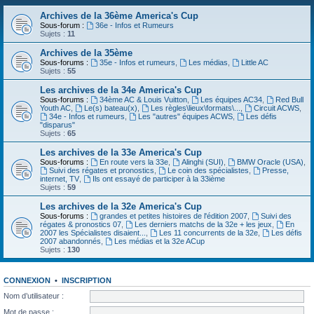
Archives de la 36ème America's Cup
Sous-forum :
36e - Infos et Rumeurs
Sujets :
11
Archives de la 35ème
Sous-forums :
35e - Infos et rumeurs
,
Les médias
,
Little AC
Sujets :
55
Les archives de la 34e America's Cup
Sous-forums :
34ème AC & Louis Vuitton
,
Les équipes AC34
,
Red Bull
Youth AC
,
Le(s) bateau(x)
,
Les règles\lieux\formats\...
,
Circuit ACWS
,
34e - Infos et rumeurs
,
Les "autres" équipes ACWS
,
Les défis
"disparus"
Sujets :
65
Les archives de la 33e America's Cup
Sous-forums :
En route vers la 33e
,
Alinghi (SUI)
,
BMW Oracle (USA)
,
Suivi des régates et pronostics
,
Le coin des spécialistes
,
Presse,
internet, TV
,
Ils ont essayé de participer à la 33ième
Sujets :
59
Les archives de la 32e America's Cup
Sous-forums :
grandes et petites histoires de l'édition 2007
,
Suivi des
régates & pronostics 07
,
Les derniers matchs de la 32e + les jeux
,
En
2007 les Spécialistes disaient...
,
Les 11 concurrents de la 32e
,
Les défis
2007 abandonnés
,
Les médias et la 32e ACup
Sujets :
130
CONNEXION
•
INSCRIPTION
Nom d’utilisateur :
Mot de passe :