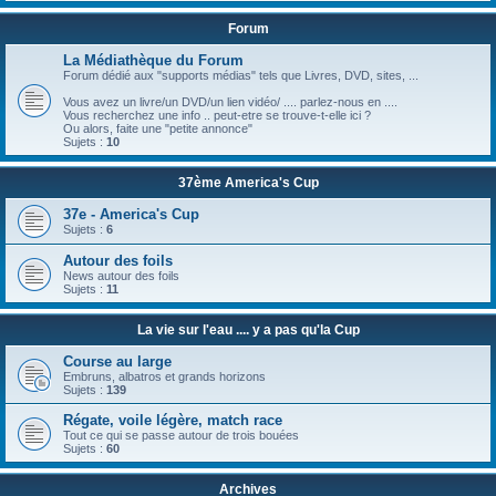
Forum
La Médiathèque du Forum
Forum dédié aux "supports médias" tels que Livres, DVD, sites, ...
Vous avez un livre/un DVD/un lien vidéo/ .... parlez-nous en ....
Vous recherchez une info .. peut-etre se trouve-t-elle ici ?
Ou alors, faite une "petite annonce"
Sujets :
10
37ème America's Cup
37e - America's Cup
Sujets :
6
Autour des foils
News autour des foils
Sujets :
11
La vie sur l'eau .... y a pas qu'la Cup
Course au large
Embruns, albatros et grands horizons
Sujets :
139
Régate, voile légère, match race
Tout ce qui se passe autour de trois bouées
Sujets :
60
Archives