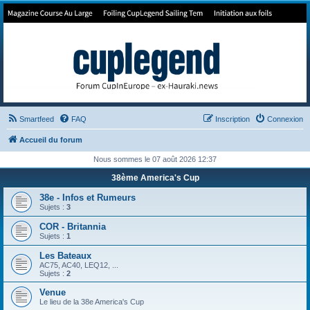
Forum de Cup In Europe
Le forum de l'America's Cup!
Smartfeed
FAQ
Inscription
Connexion
Accueil du forum
Nous sommes le 07 août 2026 12:37
38ème America's Cup
38e - Infos et Rumeurs
Sujets :
3
COR - Britannia
Sujets :
1
Les Bateaux
AC75, AC40, LEQ12, ...
Sujets :
2
Venue
Le lieu de la 38e America's Cup