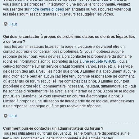
vous souhaitez proposer l’intégration d’une nouvelle fonctionnalité, veuillez
vous rendre sur
notre centre d’idées
(en anglais) où vous pourrez voter pour
les idées soumises par d’autres utilisateurs et suggérer les vôtres.
Haut
Qui dois-je contacter à propos de problèmes d’abus ou d’ordres légaux liés
à ce forum ?
Tous les administrateurs listés sur la page « L’équipe » devraient être un
contact approprié concernant ces problèmes. Si vous n’obtenez aucune
réponse de leur part, vous devriez alors contacter le propriétaire du domaine
(dont les informations sont disponibles grâce à
une requête WHOIS
), ou, si
celui-ci fonctionne sur un service gratuit (comme Yahoo, Free, etc.), le service
de gestion des abus. Veuillez noter que phpBB Limited n’a absolument aucune
juridiction et ne peut en aucun cas être tenu comme responsable de comment,
où et par qui ce forum est utilisé. Ne contactez pas phpBB Limited pour tout
problème d’ordre légal (commentaire incessant, insultant, diffamatoire, etc.) qui
ne sont pas directement reliés avec le site internet de phpBB.com ou le logiciel
phpBB en lui-même. Si vous envoyez un courrier électronique à phpBB
Limited à propos d’une utilisation de tierce partie de ce logiciel, attendez-vous
à une réponse laconique ou à ne pas recevoir de réponse.
Haut
Comment puis-je contacter un administrateur du forum ?
Tous les utilisateurs du forum peuvent utiliser le formulaire disponible sur le
lien « Nous contacter » si cette fonctionnalité a été activée par les