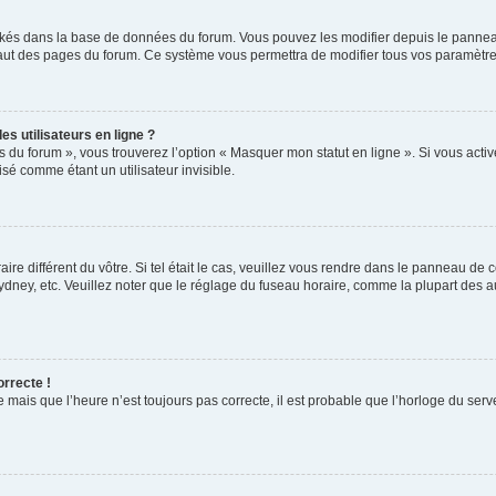
ockés dans la base de données du forum. Vous pouvez les modifier depuis le panneau 
haut des pages du forum. Ce système vous permettra de modifier tous vos paramètre
s utilisateurs en ligne ?
s du forum », vous trouverez l’option « Masquer mon statut en ligne ». Si vous activ
é comme étant un utilisateur invisible.
aire différent du vôtre. Si tel était le cas, veuillez vous rendre dans le panneau de co
ey, etc. Veuillez noter que le réglage du fuseau horaire, comme la plupart des autr
orrecte !
 mais que l’heure n’est toujours pas correcte, il est probable que l’horloge du serve