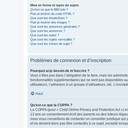
Mise en forme et types de sujets
Qu’est-ce que le BBCode ?
Puis-je insérer du code HTML ?
Que sont les émoticônes ?
Puis-je insérer des images ?
Que sont les annonces générales ?
Que sont les annonces ?
Que sont les notes ?
Que sont les sujets verrouillés ?
Que sont les icônes de sujet ?
Problèmes de connexion et d’inscription
Pourquoi ai-je besoin de m’inscrire ?
Vous n’êtes pas dans l’obligation de le faire, mais les adminis
fonctionnalités supplémentaires qui ne sont pas disponibles aux 
utilisateurs, l’adhésion à un groupe d’utilisateurs, etc. L’insc
Haut
Qu’est-ce que la COPPA ?
La COPPA (pour « Child Online Privacy and Protection Act ») es
13 ans un consentement écrit des parents ou des tuteurs légaux
nous vous conseillons de contacter un conseiller juridique qui
et ne doivent donc pas être contactés à ce sujet, excepté lorsq