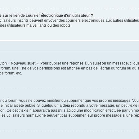
ur le lien de courrier électronique d’un utilisateur ?
s utilisateurs inscrits peuvent envoyer des courriers électroniques aux autres utili
es utilisateurs malveillants ou des robots.
outon « Nouveau sujet ». Pour publier une réponse à un sujet ou un message, cliqu
 forum, une liste de vos permissions est affichée en bas de l’écran du forum ou du
ce forum, etc.
r du forum, vous ne pouvez modifier ou supprimer que vos propres messages. Vou
 initial ait été publié. Si quelqu’un a déjà répondu à votre message, un petit text
ion. Ce petit texte n’apparaîtra pas s’il s’agit d’une modification effectuée par un 
ue les utilisateurs normaux ne peuvent pas supprimer leur propre message si une ré