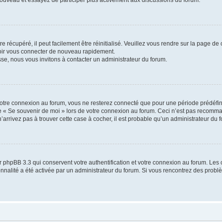
 nouveau et essayez de participer plus activement aux discussions du forum.
 récupéré, il peut facilement être réinitialisé. Veuillez vous rendre sur la page de
voir vous connecter de nouveau rapidement.
sse, nous vous invitons à contacter un administrateur du forum.
otre connexion au forum, vous ne resterez connecté que pour une période prédéfinie
se « Se souvenir de moi » lors de votre connexion au forum. Ceci n’est pas recomm
’arrivez pas à trouver cette case à cocher, il est probable qu’un administrateur du fo
 phpBB 3.3 qui conservent votre authentification et votre connexion au forum. Les 
tionnalité a été activée par un administrateur du forum. Si vous rencontrez des pro