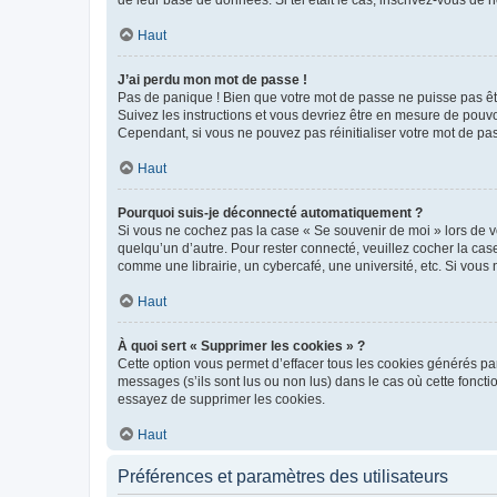
de leur base de données. Si tel était le cas, inscrivez-vous de
Haut
J’ai perdu mon mot de passe !
Pas de panique ! Bien que votre mot de passe ne puisse pas être
Suivez les instructions et vous devriez être en mesure de pou
Cependant, si vous ne pouvez pas réinitialiser votre mot de pa
Haut
Pourquoi suis-je déconnecté automatiquement ?
Si vous ne cochez pas la case « Se souvenir de moi » lors de v
quelqu’un d’autre. Pour rester connecté, veuillez cocher la ca
comme une librairie, un cybercafé, une université, etc. Si vous n
Haut
À quoi sert « Supprimer les cookies » ?
Cette option vous permet d’effacer tous les cookies générés par
messages (s’ils sont lus ou non lus) dans le cas où cette fonc
essayez de supprimer les cookies.
Haut
Préférences et paramètres des utilisateurs