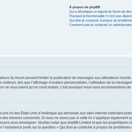
À propos de phpBB
Qui a développé ce logiciel de forum de dis
Pourquoi la fonctionnalité X n’est pas dispon
Qui dois-je contacter à propos de problèmes
Comment puis-je contacter un administrateu
trateurs du forum peuvent limiter la publication de messages aux utilisateurs inscri
visiteurs, tels que l’affichage d’avatars personnalisés, l’utilisation de la messager
ription ne vous prend qu’un court instant, c’est pourquoi nous vous recommandons de l
t une loi des États-Unis d’Amérique qui demande aux sites internet collectant pot
 des mineurs concernés. Si vous ne savez pas si cette loi s’applique également au
 pourra vous renseigner. Veuillez noter que phpBB Limited et que les propriétaires
ue l’assistance porte sur la question « Qui dois-je contacter à propos de problèmes 