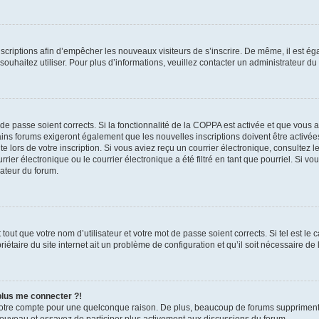
inscriptions afin d’empêcher les nouveaux visiteurs de s’inscrire. De même, il est é
s souhaitez utiliser. Pour plus d’informations, veuillez contacter un administrateur du
t de passe soient corrects. Si la fonctionnalité de la COPPA est activée et que vous 
ains forums exigeront également que les nouvelles inscriptions doivent être activée
te lors de votre inscription. Si vous aviez reçu un courrier électronique, consultez l
r électronique ou le courrier électronique a été filtré en tant que pourriel. Si vo
rateur du forum.
out que votre nom d’utilisateur et votre mot de passe soient corrects. Si tel est le
iétaire du site internet ait un problème de configuration et qu’il soit nécessaire de l
 plus me connecter ?!
votre compte pour une quelconque raison. De plus, beaucoup de forums suppriment pér