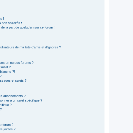
s !
non sollicités !
e de la part de quelqu’un sur ce forum !
lisateurs de ma liste d’amis et d’ignorés ?
ans un ou des forums ?
sultat ?
blanche ?!
?
ssages et sujets ?
t les abonnements ?
onner à un sujet spécifique ?
ifique ?
 ?
ce forum ?
s jointes ?