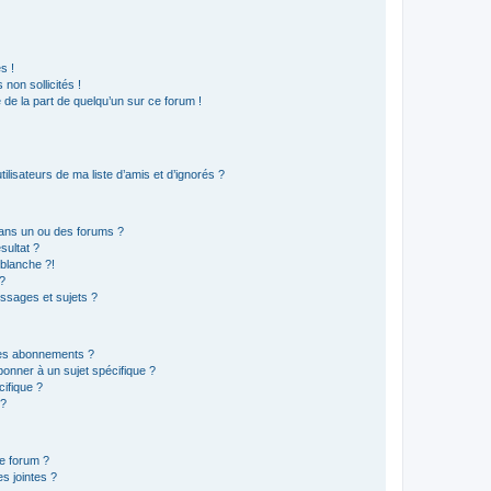
s !
non sollicités !
e de la part de quelqu’un sur ce forum !
lisateurs de ma liste d’amis et d’ignorés ?
ans un ou des forums ?
sultat ?
blanche ?!
?
ssages et sujets ?
t les abonnements ?
onner à un sujet spécifique ?
ifique ?
 ?
ce forum ?
s jointes ?