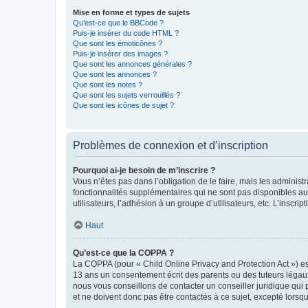
Mise en forme et types de sujets
Qu’est-ce que le BBCode ?
Puis-je insérer du code HTML ?
Que sont les émoticônes ?
Puis-je insérer des images ?
Que sont les annonces générales ?
Que sont les annonces ?
Que sont les notes ?
Que sont les sujets verrouillés ?
Que sont les icônes de sujet ?
Problèmes de connexion et d’inscription
Pourquoi ai-je besoin de m’inscrire ?
Vous n’êtes pas dans l’obligation de le faire, mais les adminis
fonctionnalités supplémentaires qui ne sont pas disponibles aux 
utilisateurs, l’adhésion à un groupe d’utilisateurs, etc. L’insc
Haut
Qu’est-ce que la COPPA ?
La COPPA (pour « Child Online Privacy and Protection Act ») es
13 ans un consentement écrit des parents ou des tuteurs légaux
nous vous conseillons de contacter un conseiller juridique qui
et ne doivent donc pas être contactés à ce sujet, excepté lorsq