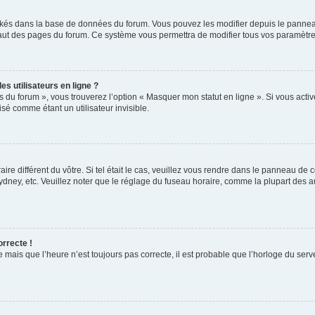
ockés dans la base de données du forum. Vous pouvez les modifier depuis le panneau 
haut des pages du forum. Ce système vous permettra de modifier tous vos paramètre
s utilisateurs en ligne ?
s du forum », vous trouverez l’option « Masquer mon statut en ligne ». Si vous activ
é comme étant un utilisateur invisible.
aire différent du vôtre. Si tel était le cas, veuillez vous rendre dans le panneau de co
ey, etc. Veuillez noter que le réglage du fuseau horaire, comme la plupart des autr
orrecte !
 mais que l’heure n’est toujours pas correcte, il est probable que l’horloge du serve