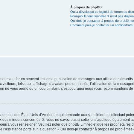
À propos de phpBB
Qui a développé ce logiciel de forum de dis
Pourquoi la fonctionnalité X n’est pas dispon
Qui dois-je contacter à propos de problèmes
Comment puis-je contacter un administrateu
trateurs du forum peuvent limiter la publication de messages aux utilisateurs inscri
visiteurs, tels que l’affichage d’avatars personnalisés, l’utilisation de la messager
ription ne vous prend qu’un court instant, c’est pourquoi nous vous recommandons de l
t une loi des États-Unis d’Amérique qui demande aux sites internet collectant pot
 des mineurs concernés. Si vous ne savez pas si cette loi s’applique également au
 pourra vous renseigner. Veuillez noter que phpBB Limited et que les propriétaires
ue l’assistance porte sur la question « Qui dois-je contacter à propos de problèmes 