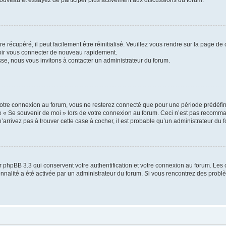
 nouveau et essayez de participer plus activement aux discussions du forum.
 récupéré, il peut facilement être réinitialisé. Veuillez vous rendre sur la page de
voir vous connecter de nouveau rapidement.
sse, nous vous invitons à contacter un administrateur du forum.
otre connexion au forum, vous ne resterez connecté que pour une période prédéfinie
se « Se souvenir de moi » lors de votre connexion au forum. Ceci n’est pas recomm
’arrivez pas à trouver cette case à cocher, il est probable qu’un administrateur du fo
 phpBB 3.3 qui conservent votre authentification et votre connexion au forum. Les 
tionnalité a été activée par un administrateur du forum. Si vous rencontrez des pro