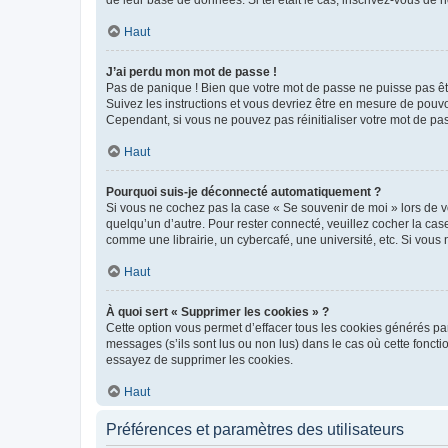
de leur base de données. Si tel était le cas, inscrivez-vous de
Haut
J’ai perdu mon mot de passe !
Pas de panique ! Bien que votre mot de passe ne puisse pas être
Suivez les instructions et vous devriez être en mesure de pou
Cependant, si vous ne pouvez pas réinitialiser votre mot de pa
Haut
Pourquoi suis-je déconnecté automatiquement ?
Si vous ne cochez pas la case « Se souvenir de moi » lors de v
quelqu’un d’autre. Pour rester connecté, veuillez cocher la ca
comme une librairie, un cybercafé, une université, etc. Si vous n
Haut
À quoi sert « Supprimer les cookies » ?
Cette option vous permet d’effacer tous les cookies générés par
messages (s’ils sont lus ou non lus) dans le cas où cette fonc
essayez de supprimer les cookies.
Haut
Préférences et paramètres des utilisateurs