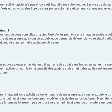
orum, soit le logiciel n’a pas encore été traduit dans votre langue. Essayez de deman
 n’existe pas, vous êtes libre de vous porter volontaire et commencer une nouvelle t
ateur ?
ur lorsque vous consultez un sujet. Une d’elles peut être une image associée à vo
mbre de messages que vous avez publié, ou permet de différencier votre statut parti
 unique et personnelle à chaque utilisateur.
ous pouvez ajouter un avatar en utilisant une des quatre méthodes suivantes : le serv
ent activer ou non la fonctionnalité des avatars et des méthodes qu’ils veuillent ren
forum.
ur, indiquent votre activité selon le nombre de messages que vous avez publié ou id
eul un administrateur du forum peut modifier le texte des rangs du forum. Merci de 
de forums ne toléreront pas ce procédé et un administrateur ou un modérateur pou