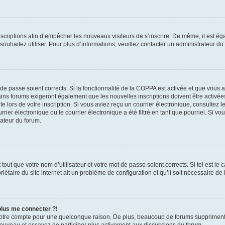
inscriptions afin d’empêcher les nouveaux visiteurs de s’inscrire. De même, il est é
s souhaitez utiliser. Pour plus d’informations, veuillez contacter un administrateur du
t de passe soient corrects. Si la fonctionnalité de la COPPA est activée et que vous 
ains forums exigeront également que les nouvelles inscriptions doivent être activée
te lors de votre inscription. Si vous aviez reçu un courrier électronique, consultez l
r électronique ou le courrier électronique a été filtré en tant que pourriel. Si vo
rateur du forum.
out que votre nom d’utilisateur et votre mot de passe soient corrects. Si tel est le
iétaire du site internet ait un problème de configuration et qu’il soit nécessaire de l
 plus me connecter ?!
votre compte pour une quelconque raison. De plus, beaucoup de forums suppriment pér