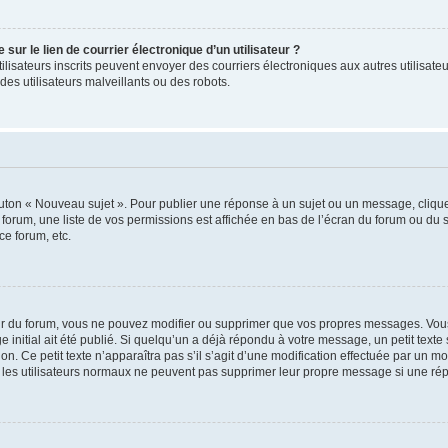
ur le lien de courrier électronique d’un utilisateur ?
s utilisateurs inscrits peuvent envoyer des courriers électroniques aux autres utili
es utilisateurs malveillants ou des robots.
outon « Nouveau sujet ». Pour publier une réponse à un sujet ou un message, cliqu
 forum, une liste de vos permissions est affichée en bas de l’écran du forum ou du
ce forum, etc.
r du forum, vous ne pouvez modifier ou supprimer que vos propres messages. Vou
 initial ait été publié. Si quelqu’un a déjà répondu à votre message, un petit text
ion. Ce petit texte n’apparaîtra pas s’il s’agit d’une modification effectuée par un 
ue les utilisateurs normaux ne peuvent pas supprimer leur propre message si une ré