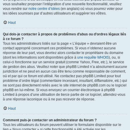
vous souhaitez proposer l’intégration d’une nouvelle fonctionnalité, veuillez
vous rendre sur
notre centre d’idées
(en anglais) où vous pourrez voter pour
les idées soumises par d’autres utilisateurs et suggérer les vôtres.
Haut
Qui dois-je contacter à propos de problèmes d’abus ou d’ordres légaux liés
à ce forum ?
Tous les administrateurs listés sur la page « L’équipe » devraient être un
contact approprié concernant ces problèmes. Si vous n’obtenez aucune
réponse de leur part, vous devriez alors contacter le propriétaire du domaine
(dont les informations sont disponibles grâce à
une requête WHOIS
), ou, si
celui-ci fonctionne sur un service gratuit (comme Yahoo, Free, etc.), le service
de gestion des abus. Veuillez noter que phpBB Limited n’a absolument aucune
juridiction et ne peut en aucun cas être tenu comme responsable de comment,
où et par qui ce forum est utilisé. Ne contactez pas phpBB Limited pour tout
problème d’ordre légal (commentaire incessant, insultant, diffamatoire, etc.) qui
ne sont pas directement reliés avec le site internet de phpBB.com ou le logiciel
phpBB en lui-même. Si vous envoyez un courrier électronique à phpBB
Limited à propos d’une utilisation de tierce partie de ce logiciel, attendez-vous
à une réponse laconique ou à ne pas recevoir de réponse.
Haut
Comment puis-je contacter un administrateur du forum ?
Tous les utilisateurs du forum peuvent utiliser le formulaire disponible sur le
lien « Nous contacter » si cette fonctionnalité a été activée par les