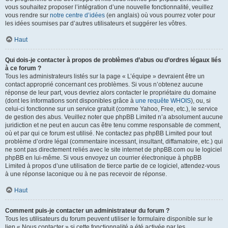
vous souhaitez proposer l’intégration d’une nouvelle fonctionnalité, veuillez
vous rendre sur
notre centre d’idées
(en anglais) où vous pourrez voter pour
les idées soumises par d’autres utilisateurs et suggérer les vôtres.
Haut
Qui dois-je contacter à propos de problèmes d’abus ou d’ordres légaux liés
à ce forum ?
Tous les administrateurs listés sur la page « L’équipe » devraient être un
contact approprié concernant ces problèmes. Si vous n’obtenez aucune
réponse de leur part, vous devriez alors contacter le propriétaire du domaine
(dont les informations sont disponibles grâce à
une requête WHOIS
), ou, si
celui-ci fonctionne sur un service gratuit (comme Yahoo, Free, etc.), le service
de gestion des abus. Veuillez noter que phpBB Limited n’a absolument aucune
juridiction et ne peut en aucun cas être tenu comme responsable de comment,
où et par qui ce forum est utilisé. Ne contactez pas phpBB Limited pour tout
problème d’ordre légal (commentaire incessant, insultant, diffamatoire, etc.) qui
ne sont pas directement reliés avec le site internet de phpBB.com ou le logiciel
phpBB en lui-même. Si vous envoyez un courrier électronique à phpBB
Limited à propos d’une utilisation de tierce partie de ce logiciel, attendez-vous
à une réponse laconique ou à ne pas recevoir de réponse.
Haut
Comment puis-je contacter un administrateur du forum ?
Tous les utilisateurs du forum peuvent utiliser le formulaire disponible sur le
lien « Nous contacter » si cette fonctionnalité a été activée par les