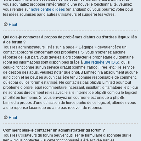
vous souhaitez proposer l’intégration d’une nouvelle fonctionnalité, veuillez
vous rendre sur
notre centre d’idées
(en anglais) où vous pourrez voter pour
les idées soumises par d’autres utilisateurs et suggérer les vôtres.
Haut
Qui dois-je contacter à propos de problèmes d’abus ou d’ordres légaux liés
à ce forum ?
Tous les administrateurs listés sur la page « L’équipe » devraient être un
contact approprié concernant ces problèmes. Si vous n’obtenez aucune
réponse de leur part, vous devriez alors contacter le propriétaire du domaine
(dont les informations sont disponibles grâce à
une requête WHOIS
), ou, si
celui-ci fonctionne sur un service gratuit (comme Yahoo, Free, etc.), le service
de gestion des abus. Veuillez noter que phpBB Limited n’a absolument aucune
juridiction et ne peut en aucun cas être tenu comme responsable de comment,
où et par qui ce forum est utilisé. Ne contactez pas phpBB Limited pour tout
problème d’ordre légal (commentaire incessant, insultant, diffamatoire, etc.) qui
ne sont pas directement reliés avec le site internet de phpBB.com ou le logiciel
phpBB en lui-même. Si vous envoyez un courrier électronique à phpBB
Limited à propos d’une utilisation de tierce partie de ce logiciel, attendez-vous
à une réponse laconique ou à ne pas recevoir de réponse.
Haut
Comment puis-je contacter un administrateur du forum ?
Tous les utilisateurs du forum peuvent utiliser le formulaire disponible sur le
lien « Nous contacter » si cette fonctionnalité a été activée par les