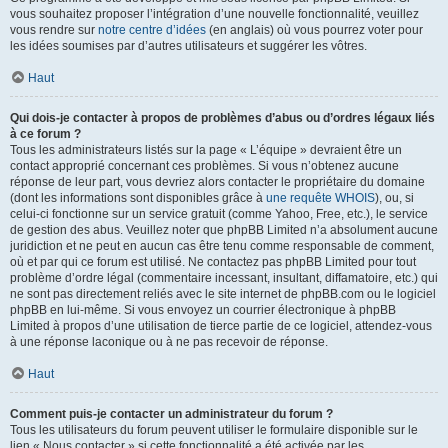
vous souhaitez proposer l’intégration d’une nouvelle fonctionnalité, veuillez
vous rendre sur
notre centre d’idées
(en anglais) où vous pourrez voter pour
les idées soumises par d’autres utilisateurs et suggérer les vôtres.
Haut
Qui dois-je contacter à propos de problèmes d’abus ou d’ordres légaux liés
à ce forum ?
Tous les administrateurs listés sur la page « L’équipe » devraient être un
contact approprié concernant ces problèmes. Si vous n’obtenez aucune
réponse de leur part, vous devriez alors contacter le propriétaire du domaine
(dont les informations sont disponibles grâce à
une requête WHOIS
), ou, si
celui-ci fonctionne sur un service gratuit (comme Yahoo, Free, etc.), le service
de gestion des abus. Veuillez noter que phpBB Limited n’a absolument aucune
juridiction et ne peut en aucun cas être tenu comme responsable de comment,
où et par qui ce forum est utilisé. Ne contactez pas phpBB Limited pour tout
problème d’ordre légal (commentaire incessant, insultant, diffamatoire, etc.) qui
ne sont pas directement reliés avec le site internet de phpBB.com ou le logiciel
phpBB en lui-même. Si vous envoyez un courrier électronique à phpBB
Limited à propos d’une utilisation de tierce partie de ce logiciel, attendez-vous
à une réponse laconique ou à ne pas recevoir de réponse.
Haut
Comment puis-je contacter un administrateur du forum ?
Tous les utilisateurs du forum peuvent utiliser le formulaire disponible sur le
lien « Nous contacter » si cette fonctionnalité a été activée par les