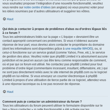
vous souhaitez proposer l’intégration d’une nouvelle fonctionnalité, veuillez
vous rendre sur
notre centre d’idées
(en anglais) où vous pourrez voter pour
les idées soumises par d’autres utilisateurs et suggérer les vôtres.
Haut
Qui dois-je contacter à propos de problèmes d’abus ou d’ordres légaux liés
à ce forum ?
Tous les administrateurs listés sur la page « L’équipe » devraient être un
contact approprié concernant ces problèmes. Si vous n’obtenez aucune
réponse de leur part, vous devriez alors contacter le propriétaire du domaine
(dont les informations sont disponibles grâce à
une requête WHOIS
), ou, si
celui-ci fonctionne sur un service gratuit (comme Yahoo, Free, etc.), le service
de gestion des abus. Veuillez noter que phpBB Limited n’a absolument aucune
juridiction et ne peut en aucun cas être tenu comme responsable de comment,
où et par qui ce forum est utilisé. Ne contactez pas phpBB Limited pour tout
problème d’ordre légal (commentaire incessant, insultant, diffamatoire, etc.) qui
ne sont pas directement reliés avec le site internet de phpBB.com ou le logiciel
phpBB en lui-même. Si vous envoyez un courrier électronique à phpBB
Limited à propos d’une utilisation de tierce partie de ce logiciel, attendez-vous
à une réponse laconique ou à ne pas recevoir de réponse.
Haut
Comment puis-je contacter un administrateur du forum ?
Tous les utilisateurs du forum peuvent utiliser le formulaire disponible sur le
lien « Nous contacter » si cette fonctionnalité a été activée par les