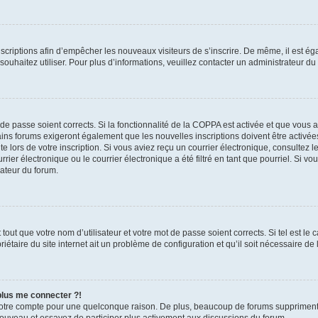
inscriptions afin d’empêcher les nouveaux visiteurs de s’inscrire. De même, il est é
s souhaitez utiliser. Pour plus d’informations, veuillez contacter un administrateur du
t de passe soient corrects. Si la fonctionnalité de la COPPA est activée et que vous 
ains forums exigeront également que les nouvelles inscriptions doivent être activée
te lors de votre inscription. Si vous aviez reçu un courrier électronique, consultez l
r électronique ou le courrier électronique a été filtré en tant que pourriel. Si vo
rateur du forum.
out que votre nom d’utilisateur et votre mot de passe soient corrects. Si tel est le
iétaire du site internet ait un problème de configuration et qu’il soit nécessaire de l
 plus me connecter ?!
votre compte pour une quelconque raison. De plus, beaucoup de forums suppriment pér