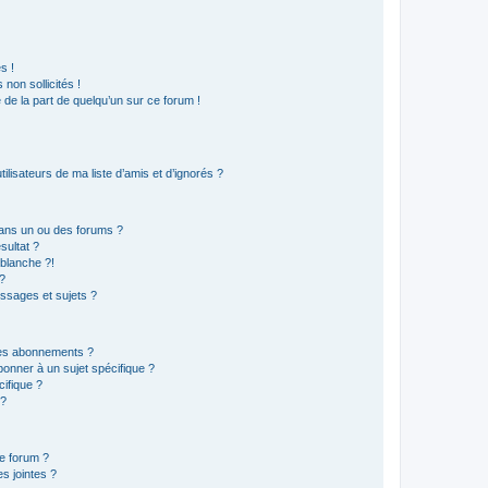
s !
non sollicités !
e de la part de quelqu’un sur ce forum !
lisateurs de ma liste d’amis et d’ignorés ?
ans un ou des forums ?
sultat ?
blanche ?!
?
ssages et sujets ?
t les abonnements ?
onner à un sujet spécifique ?
ifique ?
 ?
ce forum ?
s jointes ?