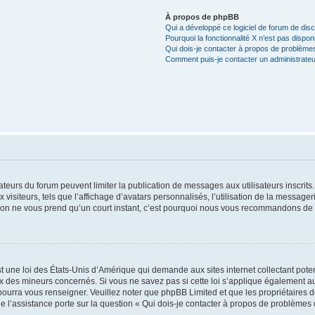
À propos de phpBB
Qui a développé ce logiciel de forum de dis
Pourquoi la fonctionnalité X n’est pas dispon
Qui dois-je contacter à propos de problèmes
Comment puis-je contacter un administrateu
trateurs du forum peuvent limiter la publication de messages aux utilisateurs inscri
visiteurs, tels que l’affichage d’avatars personnalisés, l’utilisation de la messager
ription ne vous prend qu’un court instant, c’est pourquoi nous vous recommandons de l
t une loi des États-Unis d’Amérique qui demande aux sites internet collectant pot
 des mineurs concernés. Si vous ne savez pas si cette loi s’applique également au
 pourra vous renseigner. Veuillez noter que phpBB Limited et que les propriétaires
ue l’assistance porte sur la question « Qui dois-je contacter à propos de problèmes 