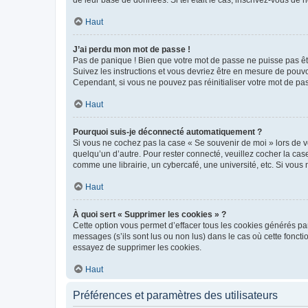
de leur base de données. Si tel était le cas, inscrivez-vous de
Haut
J’ai perdu mon mot de passe !
Pas de panique ! Bien que votre mot de passe ne puisse pas être
Suivez les instructions et vous devriez être en mesure de pou
Cependant, si vous ne pouvez pas réinitialiser votre mot de pa
Haut
Pourquoi suis-je déconnecté automatiquement ?
Si vous ne cochez pas la case « Se souvenir de moi » lors de v
quelqu’un d’autre. Pour rester connecté, veuillez cocher la ca
comme une librairie, un cybercafé, une université, etc. Si vous n
Haut
À quoi sert « Supprimer les cookies » ?
Cette option vous permet d’effacer tous les cookies générés par
messages (s’ils sont lus ou non lus) dans le cas où cette fonc
essayez de supprimer les cookies.
Haut
Préférences et paramètres des utilisateurs