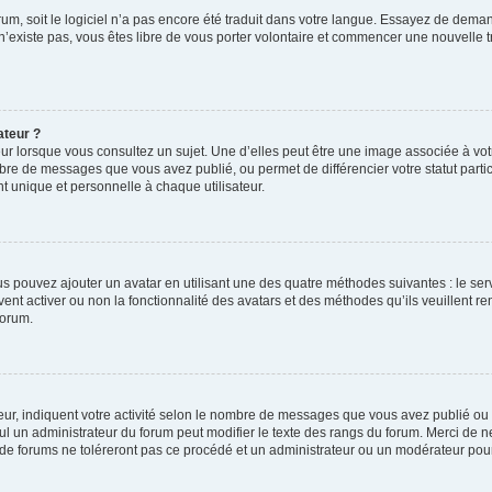
orum, soit le logiciel n’a pas encore été traduit dans votre langue. Essayez de deman
 n’existe pas, vous êtes libre de vous porter volontaire et commencer une nouvelle t
ateur ?
ur lorsque vous consultez un sujet. Une d’elles peut être une image associée à vo
mbre de messages que vous avez publié, ou permet de différencier votre statut parti
 unique et personnelle à chaque utilisateur.
ous pouvez ajouter un avatar en utilisant une des quatre méthodes suivantes : le serv
ent activer ou non la fonctionnalité des avatars et des méthodes qu’ils veuillent ren
forum.
ur, indiquent votre activité selon le nombre de messages que vous avez publié ou id
eul un administrateur du forum peut modifier le texte des rangs du forum. Merci de 
de forums ne toléreront pas ce procédé et un administrateur ou un modérateur pou