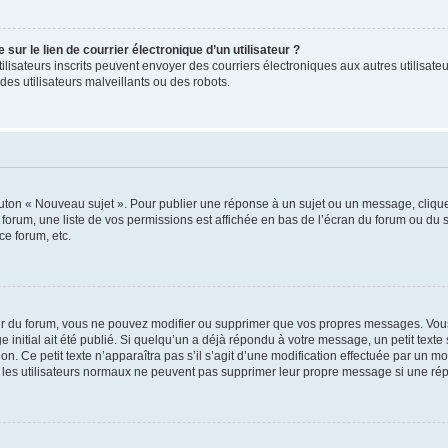
ur le lien de courrier électronique d’un utilisateur ?
s utilisateurs inscrits peuvent envoyer des courriers électroniques aux autres utili
es utilisateurs malveillants ou des robots.
outon « Nouveau sujet ». Pour publier une réponse à un sujet ou un message, cliqu
 forum, une liste de vos permissions est affichée en bas de l’écran du forum ou du
ce forum, etc.
r du forum, vous ne pouvez modifier ou supprimer que vos propres messages. Vou
 initial ait été publié. Si quelqu’un a déjà répondu à votre message, un petit text
ion. Ce petit texte n’apparaîtra pas s’il s’agit d’une modification effectuée par un 
ue les utilisateurs normaux ne peuvent pas supprimer leur propre message si une ré