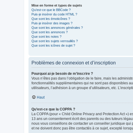
Mise en forme et types de sujets
Qu’est-ce que le BBCode ?
Puis-je insérer du code HTML ?
Que sont les émoticônes ?
Puis-je insérer des images ?
Que sont les annonces générales ?
Que sont les annonces ?
Que sont les notes ?
Que sont les sujets verrouillés ?
Que sont les icônes de sujet ?
Problèmes de connexion et d’inscription
Pourquoi ai-je besoin de m’inscrire ?
Vous n’êtes pas dans l’obligation de le faire, mais les adminis
fonctionnalités supplémentaires qui ne sont pas disponibles aux 
utilisateurs, l’adhésion à un groupe d’utilisateurs, etc. L’insc
Haut
Qu’est-ce que la COPPA ?
La COPPA (pour « Child Online Privacy and Protection Act ») es
13 ans un consentement écrit des parents ou des tuteurs légaux
nous vous conseillons de contacter un conseiller juridique qui
et ne doivent donc pas être contactés à ce sujet, excepté lorsq