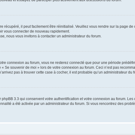
 nouveau et essayez de participer plus activement aux discussions du forum.
 récupéré, il peut facilement être réinitialisé. Veuillez vous rendre sur la page de
voir vous connecter de nouveau rapidement.
sse, nous vous invitons à contacter un administrateur du forum.
otre connexion au forum, vous ne resterez connecté que pour une période prédéfinie
se « Se souvenir de moi » lors de votre connexion au forum. Ceci n’est pas recomm
’arrivez pas à trouver cette case à cocher, il est probable qu’un administrateur du fo
 phpBB 3.3 qui conservent votre authentification et votre connexion au forum. Les 
tionnalité a été activée par un administrateur du forum. Si vous rencontrez des pro