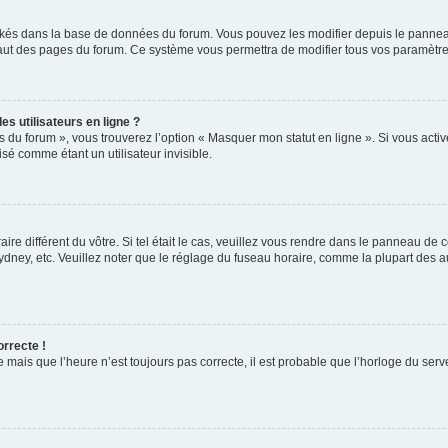
ockés dans la base de données du forum. Vous pouvez les modifier depuis le panneau 
haut des pages du forum. Ce système vous permettra de modifier tous vos paramètre
s utilisateurs en ligne ?
s du forum », vous trouverez l’option « Masquer mon statut en ligne ». Si vous activ
é comme étant un utilisateur invisible.
aire différent du vôtre. Si tel était le cas, veuillez vous rendre dans le panneau de co
ey, etc. Veuillez noter que le réglage du fuseau horaire, comme la plupart des autr
orrecte !
 mais que l’heure n’est toujours pas correcte, il est probable que l’horloge du serve