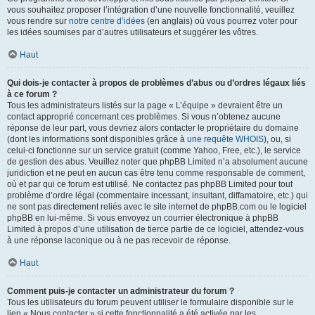
vous souhaitez proposer l’intégration d’une nouvelle fonctionnalité, veuillez
vous rendre sur
notre centre d’idées
(en anglais) où vous pourrez voter pour
les idées soumises par d’autres utilisateurs et suggérer les vôtres.
Haut
Qui dois-je contacter à propos de problèmes d’abus ou d’ordres légaux liés
à ce forum ?
Tous les administrateurs listés sur la page « L’équipe » devraient être un
contact approprié concernant ces problèmes. Si vous n’obtenez aucune
réponse de leur part, vous devriez alors contacter le propriétaire du domaine
(dont les informations sont disponibles grâce à
une requête WHOIS
), ou, si
celui-ci fonctionne sur un service gratuit (comme Yahoo, Free, etc.), le service
de gestion des abus. Veuillez noter que phpBB Limited n’a absolument aucune
juridiction et ne peut en aucun cas être tenu comme responsable de comment,
où et par qui ce forum est utilisé. Ne contactez pas phpBB Limited pour tout
problème d’ordre légal (commentaire incessant, insultant, diffamatoire, etc.) qui
ne sont pas directement reliés avec le site internet de phpBB.com ou le logiciel
phpBB en lui-même. Si vous envoyez un courrier électronique à phpBB
Limited à propos d’une utilisation de tierce partie de ce logiciel, attendez-vous
à une réponse laconique ou à ne pas recevoir de réponse.
Haut
Comment puis-je contacter un administrateur du forum ?
Tous les utilisateurs du forum peuvent utiliser le formulaire disponible sur le
lien « Nous contacter » si cette fonctionnalité a été activée par les