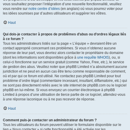
vous souhaitez proposer l’intégration d’une nouvelle fonctionnalité, veuillez
vous rendre sur
notre centre d’idées
(en anglais) où vous pourrez voter pour
les idées soumises par d’autres utilisateurs et suggérer les vôtres.
Haut
Qui dois-je contacter à propos de problèmes d’abus ou d’ordres légaux liés
à ce forum ?
Tous les administrateurs listés sur la page « L’équipe » devraient être un
contact approprié concernant ces problèmes. Si vous n’obtenez aucune
réponse de leur part, vous devriez alors contacter le propriétaire du domaine
(dont les informations sont disponibles grâce à
une requête WHOIS
), ou, si
celui-ci fonctionne sur un service gratuit (comme Yahoo, Free, etc.), le service
de gestion des abus. Veuillez noter que phpBB Limited n’a absolument aucune
juridiction et ne peut en aucun cas être tenu comme responsable de comment,
où et par qui ce forum est utilisé. Ne contactez pas phpBB Limited pour tout
problème d’ordre légal (commentaire incessant, insultant, diffamatoire, etc.) qui
ne sont pas directement reliés avec le site internet de phpBB.com ou le logiciel
phpBB en lui-même. Si vous envoyez un courrier électronique à phpBB
Limited à propos d’une utilisation de tierce partie de ce logiciel, attendez-vous
à une réponse laconique ou à ne pas recevoir de réponse.
Haut
Comment puis-je contacter un administrateur du forum ?
Tous les utilisateurs du forum peuvent utiliser le formulaire disponible sur le
lien « Nous contacter » si cette fonctionnalité a été activée par les