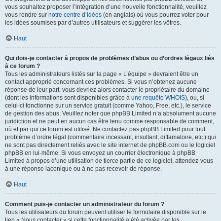
vous souhaitez proposer l’intégration d’une nouvelle fonctionnalité, veuillez
vous rendre sur
notre centre d’idées
(en anglais) où vous pourrez voter pour
les idées soumises par d’autres utilisateurs et suggérer les vôtres.
Haut
Qui dois-je contacter à propos de problèmes d’abus ou d’ordres légaux liés
à ce forum ?
Tous les administrateurs listés sur la page « L’équipe » devraient être un
contact approprié concernant ces problèmes. Si vous n’obtenez aucune
réponse de leur part, vous devriez alors contacter le propriétaire du domaine
(dont les informations sont disponibles grâce à
une requête WHOIS
), ou, si
celui-ci fonctionne sur un service gratuit (comme Yahoo, Free, etc.), le service
de gestion des abus. Veuillez noter que phpBB Limited n’a absolument aucune
juridiction et ne peut en aucun cas être tenu comme responsable de comment,
où et par qui ce forum est utilisé. Ne contactez pas phpBB Limited pour tout
problème d’ordre légal (commentaire incessant, insultant, diffamatoire, etc.) qui
ne sont pas directement reliés avec le site internet de phpBB.com ou le logiciel
phpBB en lui-même. Si vous envoyez un courrier électronique à phpBB
Limited à propos d’une utilisation de tierce partie de ce logiciel, attendez-vous
à une réponse laconique ou à ne pas recevoir de réponse.
Haut
Comment puis-je contacter un administrateur du forum ?
Tous les utilisateurs du forum peuvent utiliser le formulaire disponible sur le
lien « Nous contacter » si cette fonctionnalité a été activée par les