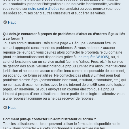
vous souhaitez proposer l’intégration d’une nouvelle fonctionnalité, veuillez
vous rendre sur
notre centre d’idées
(en anglais) où vous pourrez voter pour
les idées soumises par d’autres utilisateurs et suggérer les vôtres.
Haut
Qui dois-je contacter à propos de problèmes d’abus ou d’ordres légaux liés
à ce forum ?
Tous les administrateurs listés sur la page « L’équipe » devraient être un
contact approprié concernant ces problèmes. Si vous n’obtenez aucune
réponse de leur part, vous devriez alors contacter le propriétaire du domaine
(dont les informations sont disponibles grâce à
une requête WHOIS
), ou, si
celui-ci fonctionne sur un service gratuit (comme Yahoo, Free, etc.), le service
de gestion des abus. Veuillez noter que phpBB Limited n’a absolument aucune
juridiction et ne peut en aucun cas être tenu comme responsable de comment,
où et par qui ce forum est utilisé. Ne contactez pas phpBB Limited pour tout
problème d’ordre légal (commentaire incessant, insultant, diffamatoire, etc.) qui
ne sont pas directement reliés avec le site internet de phpBB.com ou le logiciel
phpBB en lui-même. Si vous envoyez un courrier électronique à phpBB
Limited à propos d’une utilisation de tierce partie de ce logiciel, attendez-vous
à une réponse laconique ou à ne pas recevoir de réponse.
Haut
Comment puis-je contacter un administrateur du forum ?
Tous les utilisateurs du forum peuvent utiliser le formulaire disponible sur le
lien « Nous contacter » si cette fonctionnalité a été activée par les