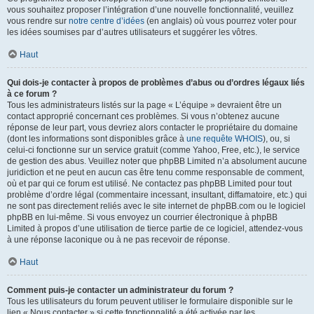
vous souhaitez proposer l’intégration d’une nouvelle fonctionnalité, veuillez
vous rendre sur
notre centre d’idées
(en anglais) où vous pourrez voter pour
les idées soumises par d’autres utilisateurs et suggérer les vôtres.
Haut
Qui dois-je contacter à propos de problèmes d’abus ou d’ordres légaux liés
à ce forum ?
Tous les administrateurs listés sur la page « L’équipe » devraient être un
contact approprié concernant ces problèmes. Si vous n’obtenez aucune
réponse de leur part, vous devriez alors contacter le propriétaire du domaine
(dont les informations sont disponibles grâce à
une requête WHOIS
), ou, si
celui-ci fonctionne sur un service gratuit (comme Yahoo, Free, etc.), le service
de gestion des abus. Veuillez noter que phpBB Limited n’a absolument aucune
juridiction et ne peut en aucun cas être tenu comme responsable de comment,
où et par qui ce forum est utilisé. Ne contactez pas phpBB Limited pour tout
problème d’ordre légal (commentaire incessant, insultant, diffamatoire, etc.) qui
ne sont pas directement reliés avec le site internet de phpBB.com ou le logiciel
phpBB en lui-même. Si vous envoyez un courrier électronique à phpBB
Limited à propos d’une utilisation de tierce partie de ce logiciel, attendez-vous
à une réponse laconique ou à ne pas recevoir de réponse.
Haut
Comment puis-je contacter un administrateur du forum ?
Tous les utilisateurs du forum peuvent utiliser le formulaire disponible sur le
lien « Nous contacter » si cette fonctionnalité a été activée par les