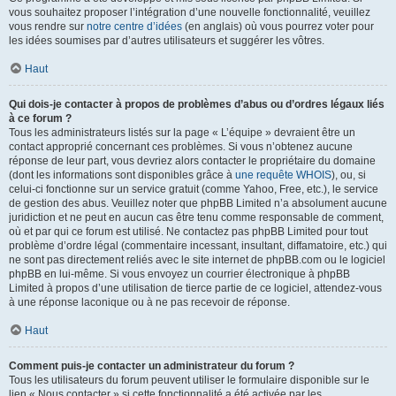
vous souhaitez proposer l’intégration d’une nouvelle fonctionnalité, veuillez
vous rendre sur
notre centre d’idées
(en anglais) où vous pourrez voter pour
les idées soumises par d’autres utilisateurs et suggérer les vôtres.
Haut
Qui dois-je contacter à propos de problèmes d’abus ou d’ordres légaux liés
à ce forum ?
Tous les administrateurs listés sur la page « L’équipe » devraient être un
contact approprié concernant ces problèmes. Si vous n’obtenez aucune
réponse de leur part, vous devriez alors contacter le propriétaire du domaine
(dont les informations sont disponibles grâce à
une requête WHOIS
), ou, si
celui-ci fonctionne sur un service gratuit (comme Yahoo, Free, etc.), le service
de gestion des abus. Veuillez noter que phpBB Limited n’a absolument aucune
juridiction et ne peut en aucun cas être tenu comme responsable de comment,
où et par qui ce forum est utilisé. Ne contactez pas phpBB Limited pour tout
problème d’ordre légal (commentaire incessant, insultant, diffamatoire, etc.) qui
ne sont pas directement reliés avec le site internet de phpBB.com ou le logiciel
phpBB en lui-même. Si vous envoyez un courrier électronique à phpBB
Limited à propos d’une utilisation de tierce partie de ce logiciel, attendez-vous
à une réponse laconique ou à ne pas recevoir de réponse.
Haut
Comment puis-je contacter un administrateur du forum ?
Tous les utilisateurs du forum peuvent utiliser le formulaire disponible sur le
lien « Nous contacter » si cette fonctionnalité a été activée par les