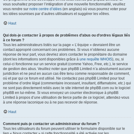
vous souhaitez proposer l’intégration d’une nouvelle fonctionnalité, veuillez
vous rendre sur
notre centre d’idées
(en anglais) où vous pourrez voter pour
les idées soumises par d’autres utilisateurs et suggérer les vôtres.
Haut
Qui dois-je contacter à propos de problèmes d’abus ou d’ordres légaux liés
à ce forum ?
Tous les administrateurs listés sur la page « L’équipe » devraient être un
contact approprié concernant ces problèmes. Si vous n’obtenez aucune
réponse de leur part, vous devriez alors contacter le propriétaire du domaine
(dont les informations sont disponibles grâce à
une requête WHOIS
), ou, si
celui-ci fonctionne sur un service gratuit (comme Yahoo, Free, etc.), le service
de gestion des abus. Veuillez noter que phpBB Limited n’a absolument aucune
juridiction et ne peut en aucun cas être tenu comme responsable de comment,
où et par qui ce forum est utilisé. Ne contactez pas phpBB Limited pour tout
problème d’ordre légal (commentaire incessant, insultant, diffamatoire, etc.) qui
ne sont pas directement reliés avec le site internet de phpBB.com ou le logiciel
phpBB en lui-même. Si vous envoyez un courrier électronique à phpBB
Limited à propos d’une utilisation de tierce partie de ce logiciel, attendez-vous
à une réponse laconique ou à ne pas recevoir de réponse.
Haut
Comment puis-je contacter un administrateur du forum ?
Tous les utilisateurs du forum peuvent utiliser le formulaire disponible sur le
lien « Nous contacter » si cette fonctionnalité a été activée par les