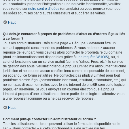
vous souhaitez proposer l’intégration d’une nouvelle fonctionnalité, veuillez
vous rendre sur
notre centre d’idées
(en anglais) où vous pourrez voter pour
les idées soumises par d’autres utilisateurs et suggérer les vôtres.
Haut
Qui dois-je contacter à propos de problèmes d’abus ou d’ordres légaux liés
à ce forum ?
Tous les administrateurs listés sur la page « L’équipe » devraient être un
contact approprié concernant ces problèmes. Si vous n’obtenez aucune
réponse de leur part, vous devriez alors contacter le propriétaire du domaine
(dont les informations sont disponibles grâce à
une requête WHOIS
), ou, si
celui-ci fonctionne sur un service gratuit (comme Yahoo, Free, etc.), le service
de gestion des abus. Veuillez noter que phpBB Limited n’a absolument aucune
juridiction et ne peut en aucun cas être tenu comme responsable de comment,
où et par qui ce forum est utilisé. Ne contactez pas phpBB Limited pour tout
problème d’ordre légal (commentaire incessant, insultant, diffamatoire, etc.) qui
ne sont pas directement reliés avec le site internet de phpBB.com ou le logiciel
phpBB en lui-même. Si vous envoyez un courrier électronique à phpBB
Limited à propos d’une utilisation de tierce partie de ce logiciel, attendez-vous
à une réponse laconique ou à ne pas recevoir de réponse.
Haut
Comment puis-je contacter un administrateur du forum ?
Tous les utilisateurs du forum peuvent utiliser le formulaire disponible sur le
lien « Nous contacter » si cette fonctionnalité a été activée par les