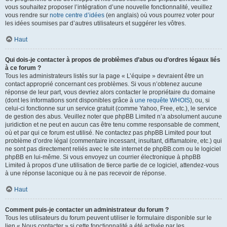
vous souhaitez proposer l’intégration d’une nouvelle fonctionnalité, veuillez
vous rendre sur
notre centre d’idées
(en anglais) où vous pourrez voter pour
les idées soumises par d’autres utilisateurs et suggérer les vôtres.
Haut
Qui dois-je contacter à propos de problèmes d’abus ou d’ordres légaux liés
à ce forum ?
Tous les administrateurs listés sur la page « L’équipe » devraient être un
contact approprié concernant ces problèmes. Si vous n’obtenez aucune
réponse de leur part, vous devriez alors contacter le propriétaire du domaine
(dont les informations sont disponibles grâce à
une requête WHOIS
), ou, si
celui-ci fonctionne sur un service gratuit (comme Yahoo, Free, etc.), le service
de gestion des abus. Veuillez noter que phpBB Limited n’a absolument aucune
juridiction et ne peut en aucun cas être tenu comme responsable de comment,
où et par qui ce forum est utilisé. Ne contactez pas phpBB Limited pour tout
problème d’ordre légal (commentaire incessant, insultant, diffamatoire, etc.) qui
ne sont pas directement reliés avec le site internet de phpBB.com ou le logiciel
phpBB en lui-même. Si vous envoyez un courrier électronique à phpBB
Limited à propos d’une utilisation de tierce partie de ce logiciel, attendez-vous
à une réponse laconique ou à ne pas recevoir de réponse.
Haut
Comment puis-je contacter un administrateur du forum ?
Tous les utilisateurs du forum peuvent utiliser le formulaire disponible sur le
lien « Nous contacter » si cette fonctionnalité a été activée par les