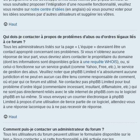
vous souhaitez proposer l’intégration d’une nouvelle fonctionnalité, veuillez
vous rendre sur
notre centre d’idées
(en anglais) où vous pourrez voter pour
les idées soumises par d’autres utilisateurs et suggérer les vôtres.
Haut
Qui dois-je contacter à propos de problèmes d’abus ou d’ordres légaux liés
à ce forum ?
Tous les administrateurs listés sur la page « L’équipe » devraient être un
contact approprié concernant ces problèmes. Si vous n’obtenez aucune
réponse de leur part, vous devriez alors contacter le propriétaire du domaine
(dont les informations sont disponibles grâce à
une requête WHOIS
), ou, si
celui-ci fonctionne sur un service gratuit (comme Yahoo, Free, etc.), le service
de gestion des abus. Veuillez noter que phpBB Limited n’a absolument aucune
juridiction et ne peut en aucun cas être tenu comme responsable de comment,
où et par qui ce forum est utilisé. Ne contactez pas phpBB Limited pour tout
problème d’ordre légal (commentaire incessant, insultant, diffamatoire, etc.) qui
ne sont pas directement reliés avec le site internet de phpBB.com ou le logiciel
phpBB en lui-même. Si vous envoyez un courrier électronique à phpBB
Limited à propos d’une utilisation de tierce partie de ce logiciel, attendez-vous
à une réponse laconique ou à ne pas recevoir de réponse.
Haut
Comment puis-je contacter un administrateur du forum ?
Tous les utilisateurs du forum peuvent utiliser le formulaire disponible sur le
lien « Nous contacter » si cette fonctionnalité a été activée par les