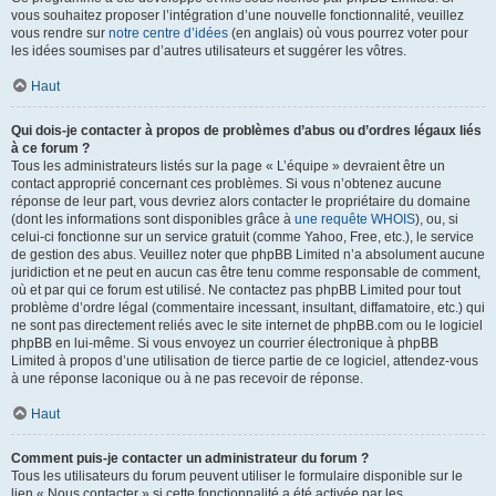
vous souhaitez proposer l’intégration d’une nouvelle fonctionnalité, veuillez
vous rendre sur
notre centre d’idées
(en anglais) où vous pourrez voter pour
les idées soumises par d’autres utilisateurs et suggérer les vôtres.
Haut
Qui dois-je contacter à propos de problèmes d’abus ou d’ordres légaux liés
à ce forum ?
Tous les administrateurs listés sur la page « L’équipe » devraient être un
contact approprié concernant ces problèmes. Si vous n’obtenez aucune
réponse de leur part, vous devriez alors contacter le propriétaire du domaine
(dont les informations sont disponibles grâce à
une requête WHOIS
), ou, si
celui-ci fonctionne sur un service gratuit (comme Yahoo, Free, etc.), le service
de gestion des abus. Veuillez noter que phpBB Limited n’a absolument aucune
juridiction et ne peut en aucun cas être tenu comme responsable de comment,
où et par qui ce forum est utilisé. Ne contactez pas phpBB Limited pour tout
problème d’ordre légal (commentaire incessant, insultant, diffamatoire, etc.) qui
ne sont pas directement reliés avec le site internet de phpBB.com ou le logiciel
phpBB en lui-même. Si vous envoyez un courrier électronique à phpBB
Limited à propos d’une utilisation de tierce partie de ce logiciel, attendez-vous
à une réponse laconique ou à ne pas recevoir de réponse.
Haut
Comment puis-je contacter un administrateur du forum ?
Tous les utilisateurs du forum peuvent utiliser le formulaire disponible sur le
lien « Nous contacter » si cette fonctionnalité a été activée par les