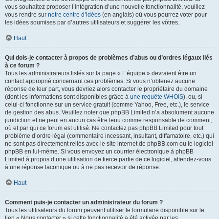
vous souhaitez proposer l’intégration d’une nouvelle fonctionnalité, veuillez
vous rendre sur
notre centre d’idées
(en anglais) où vous pourrez voter pour
les idées soumises par d’autres utilisateurs et suggérer les vôtres.
Haut
Qui dois-je contacter à propos de problèmes d’abus ou d’ordres légaux liés
à ce forum ?
Tous les administrateurs listés sur la page « L’équipe » devraient être un
contact approprié concernant ces problèmes. Si vous n’obtenez aucune
réponse de leur part, vous devriez alors contacter le propriétaire du domaine
(dont les informations sont disponibles grâce à
une requête WHOIS
), ou, si
celui-ci fonctionne sur un service gratuit (comme Yahoo, Free, etc.), le service
de gestion des abus. Veuillez noter que phpBB Limited n’a absolument aucune
juridiction et ne peut en aucun cas être tenu comme responsable de comment,
où et par qui ce forum est utilisé. Ne contactez pas phpBB Limited pour tout
problème d’ordre légal (commentaire incessant, insultant, diffamatoire, etc.) qui
ne sont pas directement reliés avec le site internet de phpBB.com ou le logiciel
phpBB en lui-même. Si vous envoyez un courrier électronique à phpBB
Limited à propos d’une utilisation de tierce partie de ce logiciel, attendez-vous
à une réponse laconique ou à ne pas recevoir de réponse.
Haut
Comment puis-je contacter un administrateur du forum ?
Tous les utilisateurs du forum peuvent utiliser le formulaire disponible sur le
lien « Nous contacter » si cette fonctionnalité a été activée par les