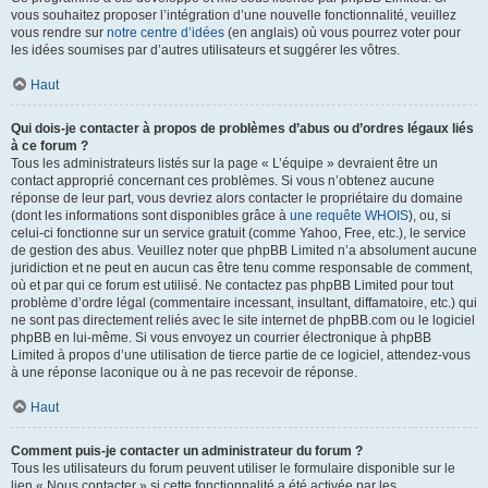
vous souhaitez proposer l’intégration d’une nouvelle fonctionnalité, veuillez
vous rendre sur
notre centre d’idées
(en anglais) où vous pourrez voter pour
les idées soumises par d’autres utilisateurs et suggérer les vôtres.
Haut
Qui dois-je contacter à propos de problèmes d’abus ou d’ordres légaux liés
à ce forum ?
Tous les administrateurs listés sur la page « L’équipe » devraient être un
contact approprié concernant ces problèmes. Si vous n’obtenez aucune
réponse de leur part, vous devriez alors contacter le propriétaire du domaine
(dont les informations sont disponibles grâce à
une requête WHOIS
), ou, si
celui-ci fonctionne sur un service gratuit (comme Yahoo, Free, etc.), le service
de gestion des abus. Veuillez noter que phpBB Limited n’a absolument aucune
juridiction et ne peut en aucun cas être tenu comme responsable de comment,
où et par qui ce forum est utilisé. Ne contactez pas phpBB Limited pour tout
problème d’ordre légal (commentaire incessant, insultant, diffamatoire, etc.) qui
ne sont pas directement reliés avec le site internet de phpBB.com ou le logiciel
phpBB en lui-même. Si vous envoyez un courrier électronique à phpBB
Limited à propos d’une utilisation de tierce partie de ce logiciel, attendez-vous
à une réponse laconique ou à ne pas recevoir de réponse.
Haut
Comment puis-je contacter un administrateur du forum ?
Tous les utilisateurs du forum peuvent utiliser le formulaire disponible sur le
lien « Nous contacter » si cette fonctionnalité a été activée par les