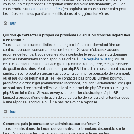
vous souhaitez proposer l’intégration d’une nouvelle fonctionnalité, veuillez
vous rendre sur
notre centre d’idées
(en anglais) où vous pourrez voter pour
les idées soumises par d’autres utilisateurs et suggérer les vôtres.
Haut
Qui dois-je contacter à propos de problèmes d’abus ou d’ordres légaux liés
à ce forum ?
Tous les administrateurs listés sur la page « L’équipe » devraient être un
contact approprié concernant ces problèmes. Si vous n’obtenez aucune
réponse de leur part, vous devriez alors contacter le propriétaire du domaine
(dont les informations sont disponibles grâce à
une requête WHOIS
), ou, si
celui-ci fonctionne sur un service gratuit (comme Yahoo, Free, etc.), le service
de gestion des abus. Veuillez noter que phpBB Limited n’a absolument aucune
juridiction et ne peut en aucun cas être tenu comme responsable de comment,
où et par qui ce forum est utilisé. Ne contactez pas phpBB Limited pour tout
problème d’ordre légal (commentaire incessant, insultant, diffamatoire, etc.) qui
ne sont pas directement reliés avec le site internet de phpBB.com ou le logiciel
phpBB en lui-même. Si vous envoyez un courrier électronique à phpBB
Limited à propos d’une utilisation de tierce partie de ce logiciel, attendez-vous
à une réponse laconique ou à ne pas recevoir de réponse.
Haut
Comment puis-je contacter un administrateur du forum ?
Tous les utilisateurs du forum peuvent utiliser le formulaire disponible sur le
lien « Nous contacter » si cette fonctionnalité a été activée par les