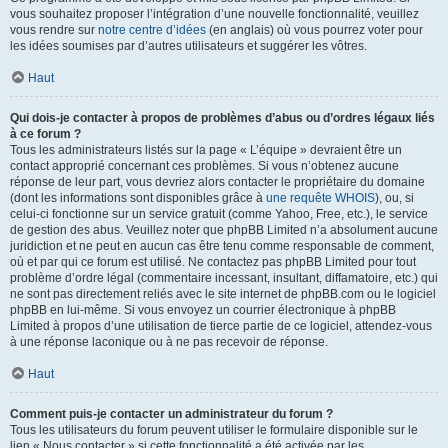
vous souhaitez proposer l’intégration d’une nouvelle fonctionnalité, veuillez
vous rendre sur
notre centre d’idées
(en anglais) où vous pourrez voter pour
les idées soumises par d’autres utilisateurs et suggérer les vôtres.
Haut
Qui dois-je contacter à propos de problèmes d’abus ou d’ordres légaux liés
à ce forum ?
Tous les administrateurs listés sur la page « L’équipe » devraient être un
contact approprié concernant ces problèmes. Si vous n’obtenez aucune
réponse de leur part, vous devriez alors contacter le propriétaire du domaine
(dont les informations sont disponibles grâce à
une requête WHOIS
), ou, si
celui-ci fonctionne sur un service gratuit (comme Yahoo, Free, etc.), le service
de gestion des abus. Veuillez noter que phpBB Limited n’a absolument aucune
juridiction et ne peut en aucun cas être tenu comme responsable de comment,
où et par qui ce forum est utilisé. Ne contactez pas phpBB Limited pour tout
problème d’ordre légal (commentaire incessant, insultant, diffamatoire, etc.) qui
ne sont pas directement reliés avec le site internet de phpBB.com ou le logiciel
phpBB en lui-même. Si vous envoyez un courrier électronique à phpBB
Limited à propos d’une utilisation de tierce partie de ce logiciel, attendez-vous
à une réponse laconique ou à ne pas recevoir de réponse.
Haut
Comment puis-je contacter un administrateur du forum ?
Tous les utilisateurs du forum peuvent utiliser le formulaire disponible sur le
lien « Nous contacter » si cette fonctionnalité a été activée par les