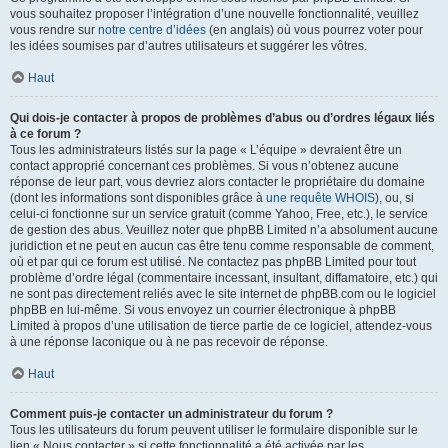
vous souhaitez proposer l’intégration d’une nouvelle fonctionnalité, veuillez
vous rendre sur
notre centre d’idées
(en anglais) où vous pourrez voter pour
les idées soumises par d’autres utilisateurs et suggérer les vôtres.
Haut
Qui dois-je contacter à propos de problèmes d’abus ou d’ordres légaux liés
à ce forum ?
Tous les administrateurs listés sur la page « L’équipe » devraient être un
contact approprié concernant ces problèmes. Si vous n’obtenez aucune
réponse de leur part, vous devriez alors contacter le propriétaire du domaine
(dont les informations sont disponibles grâce à
une requête WHOIS
), ou, si
celui-ci fonctionne sur un service gratuit (comme Yahoo, Free, etc.), le service
de gestion des abus. Veuillez noter que phpBB Limited n’a absolument aucune
juridiction et ne peut en aucun cas être tenu comme responsable de comment,
où et par qui ce forum est utilisé. Ne contactez pas phpBB Limited pour tout
problème d’ordre légal (commentaire incessant, insultant, diffamatoire, etc.) qui
ne sont pas directement reliés avec le site internet de phpBB.com ou le logiciel
phpBB en lui-même. Si vous envoyez un courrier électronique à phpBB
Limited à propos d’une utilisation de tierce partie de ce logiciel, attendez-vous
à une réponse laconique ou à ne pas recevoir de réponse.
Haut
Comment puis-je contacter un administrateur du forum ?
Tous les utilisateurs du forum peuvent utiliser le formulaire disponible sur le
lien « Nous contacter » si cette fonctionnalité a été activée par les