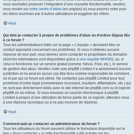
vous souhaitez proposer l’intégration d’une nouvelle fonctionnalité, veuillez
vous rendre sur
notre centre d’idées
(en anglais) où vous pourrez voter pour
les idées soumises par d’autres utilisateurs et suggérer les vôtres.
Haut
Qui dois-je contacter à propos de problèmes d’abus ou d’ordres légaux liés
à ce forum ?
Tous les administrateurs listés sur la page « L’équipe » devraient être un
contact approprié concernant ces problèmes. Si vous n’obtenez aucune
réponse de leur part, vous devriez alors contacter le propriétaire du domaine
(dont les informations sont disponibles grâce à
une requête WHOIS
), ou, si
celui-ci fonctionne sur un service gratuit (comme Yahoo, Free, etc.), le service
de gestion des abus. Veuillez noter que phpBB Limited n’a absolument aucune
juridiction et ne peut en aucun cas être tenu comme responsable de comment,
où et par qui ce forum est utilisé. Ne contactez pas phpBB Limited pour tout
problème d’ordre légal (commentaire incessant, insultant, diffamatoire, etc.) qui
ne sont pas directement reliés avec le site internet de phpBB.com ou le logiciel
phpBB en lui-même. Si vous envoyez un courrier électronique à phpBB
Limited à propos d’une utilisation de tierce partie de ce logiciel, attendez-vous
à une réponse laconique ou à ne pas recevoir de réponse.
Haut
Comment puis-je contacter un administrateur du forum ?
Tous les utilisateurs du forum peuvent utiliser le formulaire disponible sur le
lien « Nous contacter » si cette fonctionnalité a été activée par les