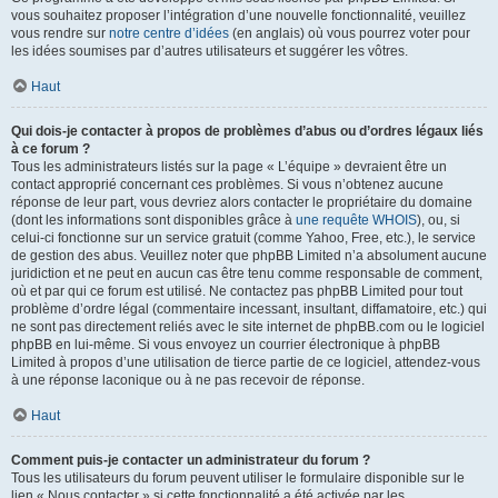
vous souhaitez proposer l’intégration d’une nouvelle fonctionnalité, veuillez
vous rendre sur
notre centre d’idées
(en anglais) où vous pourrez voter pour
les idées soumises par d’autres utilisateurs et suggérer les vôtres.
Haut
Qui dois-je contacter à propos de problèmes d’abus ou d’ordres légaux liés
à ce forum ?
Tous les administrateurs listés sur la page « L’équipe » devraient être un
contact approprié concernant ces problèmes. Si vous n’obtenez aucune
réponse de leur part, vous devriez alors contacter le propriétaire du domaine
(dont les informations sont disponibles grâce à
une requête WHOIS
), ou, si
celui-ci fonctionne sur un service gratuit (comme Yahoo, Free, etc.), le service
de gestion des abus. Veuillez noter que phpBB Limited n’a absolument aucune
juridiction et ne peut en aucun cas être tenu comme responsable de comment,
où et par qui ce forum est utilisé. Ne contactez pas phpBB Limited pour tout
problème d’ordre légal (commentaire incessant, insultant, diffamatoire, etc.) qui
ne sont pas directement reliés avec le site internet de phpBB.com ou le logiciel
phpBB en lui-même. Si vous envoyez un courrier électronique à phpBB
Limited à propos d’une utilisation de tierce partie de ce logiciel, attendez-vous
à une réponse laconique ou à ne pas recevoir de réponse.
Haut
Comment puis-je contacter un administrateur du forum ?
Tous les utilisateurs du forum peuvent utiliser le formulaire disponible sur le
lien « Nous contacter » si cette fonctionnalité a été activée par les