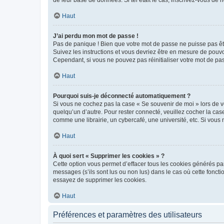
de leur base de données. Si tel était le cas, inscrivez-vous de
Haut
J’ai perdu mon mot de passe !
Pas de panique ! Bien que votre mot de passe ne puisse pas être
Suivez les instructions et vous devriez être en mesure de pou
Cependant, si vous ne pouvez pas réinitialiser votre mot de pa
Haut
Pourquoi suis-je déconnecté automatiquement ?
Si vous ne cochez pas la case « Se souvenir de moi » lors de v
quelqu’un d’autre. Pour rester connecté, veuillez cocher la ca
comme une librairie, un cybercafé, une université, etc. Si vous n
Haut
À quoi sert « Supprimer les cookies » ?
Cette option vous permet d’effacer tous les cookies générés par
messages (s’ils sont lus ou non lus) dans le cas où cette fonc
essayez de supprimer les cookies.
Haut
Préférences et paramètres des utilisateurs