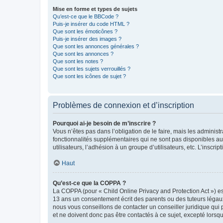
Mise en forme et types de sujets
Qu’est-ce que le BBCode ?
Puis-je insérer du code HTML ?
Que sont les émoticônes ?
Puis-je insérer des images ?
Que sont les annonces générales ?
Que sont les annonces ?
Que sont les notes ?
Que sont les sujets verrouillés ?
Que sont les icônes de sujet ?
Problèmes de connexion et d’inscription
Pourquoi ai-je besoin de m’inscrire ?
Vous n’êtes pas dans l’obligation de le faire, mais les adminis
fonctionnalités supplémentaires qui ne sont pas disponibles aux 
utilisateurs, l’adhésion à un groupe d’utilisateurs, etc. L’insc
Haut
Qu’est-ce que la COPPA ?
La COPPA (pour « Child Online Privacy and Protection Act ») es
13 ans un consentement écrit des parents ou des tuteurs légaux
nous vous conseillons de contacter un conseiller juridique qui
et ne doivent donc pas être contactés à ce sujet, excepté lorsq