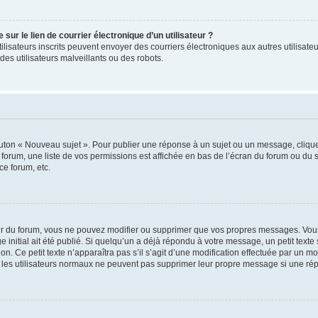
ur le lien de courrier électronique d’un utilisateur ?
s utilisateurs inscrits peuvent envoyer des courriers électroniques aux autres utili
es utilisateurs malveillants ou des robots.
outon « Nouveau sujet ». Pour publier une réponse à un sujet ou un message, cliqu
 forum, une liste de vos permissions est affichée en bas de l’écran du forum ou du
ce forum, etc.
r du forum, vous ne pouvez modifier ou supprimer que vos propres messages. Vou
 initial ait été publié. Si quelqu’un a déjà répondu à votre message, un petit text
ion. Ce petit texte n’apparaîtra pas s’il s’agit d’une modification effectuée par un 
ue les utilisateurs normaux ne peuvent pas supprimer leur propre message si une ré