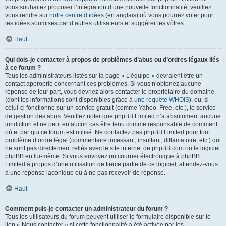
vous souhaitez proposer l’intégration d’une nouvelle fonctionnalité, veuillez
vous rendre sur
notre centre d’idées
(en anglais) où vous pourrez voter pour
les idées soumises par d’autres utilisateurs et suggérer les vôtres.
Haut
Qui dois-je contacter à propos de problèmes d’abus ou d’ordres légaux liés
à ce forum ?
Tous les administrateurs listés sur la page « L’équipe » devraient être un
contact approprié concernant ces problèmes. Si vous n’obtenez aucune
réponse de leur part, vous devriez alors contacter le propriétaire du domaine
(dont les informations sont disponibles grâce à
une requête WHOIS
), ou, si
celui-ci fonctionne sur un service gratuit (comme Yahoo, Free, etc.), le service
de gestion des abus. Veuillez noter que phpBB Limited n’a absolument aucune
juridiction et ne peut en aucun cas être tenu comme responsable de comment,
où et par qui ce forum est utilisé. Ne contactez pas phpBB Limited pour tout
problème d’ordre légal (commentaire incessant, insultant, diffamatoire, etc.) qui
ne sont pas directement reliés avec le site internet de phpBB.com ou le logiciel
phpBB en lui-même. Si vous envoyez un courrier électronique à phpBB
Limited à propos d’une utilisation de tierce partie de ce logiciel, attendez-vous
à une réponse laconique ou à ne pas recevoir de réponse.
Haut
Comment puis-je contacter un administrateur du forum ?
Tous les utilisateurs du forum peuvent utiliser le formulaire disponible sur le
lien « Nous contacter » si cette fonctionnalité a été activée par les