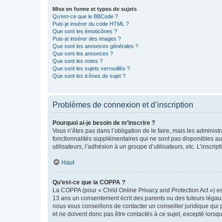
Mise en forme et types de sujets
Qu’est-ce que le BBCode ?
Puis-je insérer du code HTML ?
Que sont les émoticônes ?
Puis-je insérer des images ?
Que sont les annonces générales ?
Que sont les annonces ?
Que sont les notes ?
Que sont les sujets verrouillés ?
Que sont les icônes de sujet ?
Problèmes de connexion et d’inscription
Pourquoi ai-je besoin de m’inscrire ?
Vous n’êtes pas dans l’obligation de le faire, mais les adminis
fonctionnalités supplémentaires qui ne sont pas disponibles aux 
utilisateurs, l’adhésion à un groupe d’utilisateurs, etc. L’insc
Haut
Qu’est-ce que la COPPA ?
La COPPA (pour « Child Online Privacy and Protection Act ») es
13 ans un consentement écrit des parents ou des tuteurs légaux
nous vous conseillons de contacter un conseiller juridique qui
et ne doivent donc pas être contactés à ce sujet, excepté lorsq