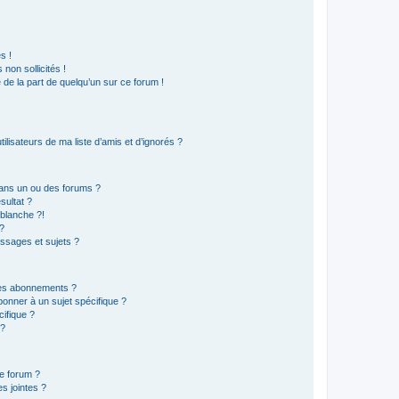
s !
non sollicités !
e de la part de quelqu’un sur ce forum !
lisateurs de ma liste d’amis et d’ignorés ?
ans un ou des forums ?
sultat ?
blanche ?!
?
ssages et sujets ?
t les abonnements ?
onner à un sujet spécifique ?
ifique ?
 ?
ce forum ?
s jointes ?