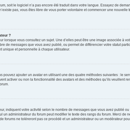
orum, soit le logiciel n’a pas encore été traduit dans votre langue. Essayez de deman
 n’existe pas, vous êtes libre de vous porter volontaire et commencer une nouvelle t
ateur ?
ur lorsque vous consultez un sujet. Une d’elles peut être une image associée à vo
mbre de messages que vous avez publié, ou permet de différencier votre statut parti
 unique et personnelle à chaque utilisateur.
ous pouvez ajouter un avatar en utilisant une des quatre méthodes suivantes : le serv
ent activer ou non la fonctionnalité des avatars et des méthodes qu’ils veuillent ren
forum.
ur, indiquent votre activité selon le nombre de messages que vous avez publié ou id
eul un administrateur du forum peut modifier le texte des rangs du forum. Merci de 
de forums ne toléreront pas ce procédé et un administrateur ou un modérateur pou