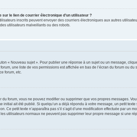
ur le lien de courrier électronique d’un utilisateur ?
s utilisateurs inscrits peuvent envoyer des courriers électroniques aux autres utili
es utilisateurs malveillants ou des robots.
outon « Nouveau sujet ». Pour publier une réponse à un sujet ou un message, cliqu
 forum, une liste de vos permissions est affichée en bas de l’écran du forum ou du
ce forum, etc.
r du forum, vous ne pouvez modifier ou supprimer que vos propres messages. Vou
 initial ait été publié. Si quelqu’un a déjà répondu à votre message, un petit text
ion. Ce petit texte n’apparaîtra pas s’il s’agit d’une modification effectuée par un 
ue les utilisateurs normaux ne peuvent pas supprimer leur propre message si une ré