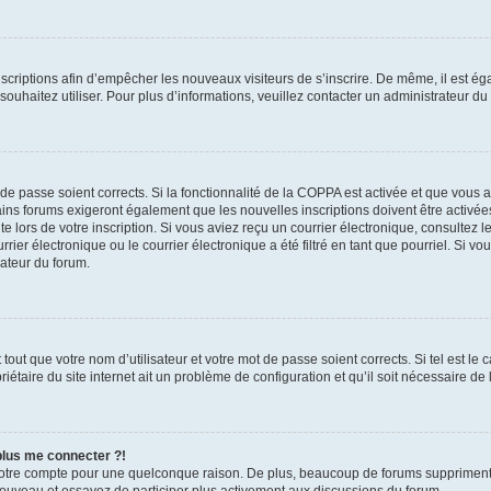
inscriptions afin d’empêcher les nouveaux visiteurs de s’inscrire. De même, il est é
s souhaitez utiliser. Pour plus d’informations, veuillez contacter un administrateur du
t de passe soient corrects. Si la fonctionnalité de la COPPA est activée et que vous 
ains forums exigeront également que les nouvelles inscriptions doivent être activée
te lors de votre inscription. Si vous aviez reçu un courrier électronique, consultez l
r électronique ou le courrier électronique a été filtré en tant que pourriel. Si vo
rateur du forum.
out que votre nom d’utilisateur et votre mot de passe soient corrects. Si tel est le
iétaire du site internet ait un problème de configuration et qu’il soit nécessaire de l
 plus me connecter ?!
votre compte pour une quelconque raison. De plus, beaucoup de forums suppriment pér