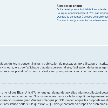
À propos de phpBB
Qui a développé ce logiciel de forum de dis
Pourquoi la fonctionnalité X n’est pas dispon
Qui dois-je contacter à propos de problèmes
Comment puis-je contacter un administrateu
trateurs du forum peuvent limiter la publication de messages aux utilisateurs inscri
visiteurs, tels que l’affichage d’avatars personnalisés, l’utilisation de la messager
ription ne vous prend qu’un court instant, c’est pourquoi nous vous recommandons de l
t une loi des États-Unis d’Amérique qui demande aux sites internet collectant pot
 des mineurs concernés. Si vous ne savez pas si cette loi s’applique également au
 pourra vous renseigner. Veuillez noter que phpBB Limited et que les propriétaires
ue l’assistance porte sur la question « Qui dois-je contacter à propos de problèmes 