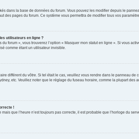
ockés dans la base de données du forum. Vous pouvez les modifier depuis le panneau 
haut des pages du forum. Ce système vous permettra de modifier tous vos paramètre
s utilisateurs en ligne ?
s du forum », vous trouverez l’option « Masquer mon statut en ligne ». Si vous activ
é comme étant un utilisateur invisible.
aire différent du vôtre. Si tel était le cas, veuillez vous rendre dans le panneau de co
ey, etc. Veuillez noter que le réglage du fuseau horaire, comme la plupart des autr
orrecte !
 mais que l’heure n’est toujours pas correcte, il est probable que l’horloge du serve