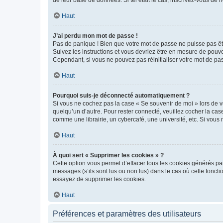
de leur base de données. Si tel était le cas, inscrivez-vous de
Haut
J’ai perdu mon mot de passe !
Pas de panique ! Bien que votre mot de passe ne puisse pas être
Suivez les instructions et vous devriez être en mesure de pou
Cependant, si vous ne pouvez pas réinitialiser votre mot de pa
Haut
Pourquoi suis-je déconnecté automatiquement ?
Si vous ne cochez pas la case « Se souvenir de moi » lors de v
quelqu’un d’autre. Pour rester connecté, veuillez cocher la ca
comme une librairie, un cybercafé, une université, etc. Si vous n
Haut
À quoi sert « Supprimer les cookies » ?
Cette option vous permet d’effacer tous les cookies générés par
messages (s’ils sont lus ou non lus) dans le cas où cette fonc
essayez de supprimer les cookies.
Haut
Préférences et paramètres des utilisateurs