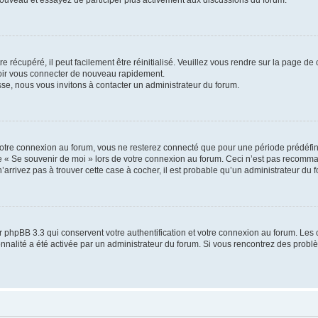
 nouveau et essayez de participer plus activement aux discussions du forum.
 récupéré, il peut facilement être réinitialisé. Veuillez vous rendre sur la page de
voir vous connecter de nouveau rapidement.
sse, nous vous invitons à contacter un administrateur du forum.
otre connexion au forum, vous ne resterez connecté que pour une période prédéfinie
se « Se souvenir de moi » lors de votre connexion au forum. Ceci n’est pas recomm
’arrivez pas à trouver cette case à cocher, il est probable qu’un administrateur du fo
 phpBB 3.3 qui conservent votre authentification et votre connexion au forum. Les 
tionnalité a été activée par un administrateur du forum. Si vous rencontrez des pro