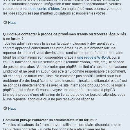
vous souhaitez proposer l’intégration d’une nouvelle fonctionnalité, veuillez
vous rendre sur
notre centre d’idées
(en anglais) où vous pourrez voter pour
les idées soumises par d’autres utilisateurs et suggérer les vôtres.
Haut
Qui dois-je contacter à propos de problèmes d’abus ou d’ordres légaux liés
à ce forum ?
Tous les administrateurs listés sur la page « L’équipe » devraient être un
contact approprié concernant ces problèmes. Si vous n’obtenez aucune
réponse de leur part, vous devriez alors contacter le propriétaire du domaine
(dont les informations sont disponibles grâce à
une requête WHOIS
), ou, si
celui-ci fonctionne sur un service gratuit (comme Yahoo, Free, etc.), le service
de gestion des abus. Veuillez noter que phpBB Limited n’a absolument aucune
juridiction et ne peut en aucun cas être tenu comme responsable de comment,
où et par qui ce forum est utilisé. Ne contactez pas phpBB Limited pour tout
problème d’ordre légal (commentaire incessant, insultant, diffamatoire, etc.) qui
ne sont pas directement reliés avec le site internet de phpBB.com ou le logiciel
phpBB en lui-même. Si vous envoyez un courrier électronique à phpBB
Limited à propos d’une utilisation de tierce partie de ce logiciel, attendez-vous
à une réponse laconique ou à ne pas recevoir de réponse.
Haut
Comment puis-je contacter un administrateur du forum ?
Tous les utilisateurs du forum peuvent utiliser le formulaire disponible sur le
lien « Nous contacter » si cette fonctionnalité a été activée par les