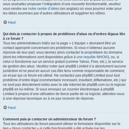
vous souhaitez proposer l’intégration d’une nouvelle fonctionnalité, veuillez
vous rendre sur
notre centre d’idées
(en anglais) où vous pourrez voter pour
les idées soumises par d’autres utilisateurs et suggérer les vôtres.
Haut
Qui dois-je contacter à propos de problèmes d’abus ou d’ordres légaux liés
à ce forum ?
Tous les administrateurs listés sur la page « L’équipe » devraient être un
contact approprié concernant ces problèmes. Si vous n’obtenez aucune
réponse de leur part, vous devriez alors contacter le propriétaire du domaine
(dont les informations sont disponibles grâce à
une requête WHOIS
), ou, si
celui-ci fonctionne sur un service gratuit (comme Yahoo, Free, etc.), le service
de gestion des abus. Veuillez noter que phpBB Limited n’a absolument aucune
juridiction et ne peut en aucun cas être tenu comme responsable de comment,
où et par qui ce forum est utilisé. Ne contactez pas phpBB Limited pour tout
problème d’ordre légal (commentaire incessant, insultant, diffamatoire, etc.) qui
ne sont pas directement reliés avec le site internet de phpBB.com ou le logiciel
phpBB en lui-même. Si vous envoyez un courrier électronique à phpBB
Limited à propos d’une utilisation de tierce partie de ce logiciel, attendez-vous
à une réponse laconique ou à ne pas recevoir de réponse.
Haut
Comment puis-je contacter un administrateur du forum ?
Tous les utilisateurs du forum peuvent utiliser le formulaire disponible sur le
lien « Nous contacter » si cette fonctionnalité a été activée par les