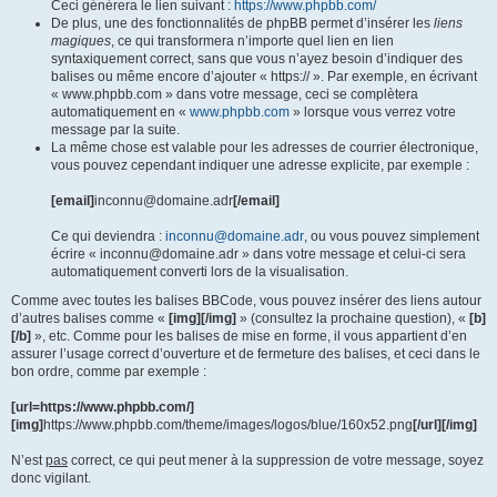
Ceci générera le lien suivant :
https://www.phpbb.com/
De plus, une des fonctionnalités de phpBB permet d’insérer les
liens
magiques
, ce qui transformera n’importe quel lien en lien
syntaxiquement correct, sans que vous n’ayez besoin d’indiquer des
balises ou même encore d’ajouter « https:// ». Par exemple, en écrivant
« www.phpbb.com » dans votre message, ceci se complètera
automatiquement en «
www.phpbb.com
» lorsque vous verrez votre
message par la suite.
La même chose est valable pour les adresses de courrier électronique,
vous pouvez cependant indiquer une adresse explicite, par exemple :
[email]
inconnu@domaine.adr
[/email]
Ce qui deviendra :
inconnu@domaine.adr
, ou vous pouvez simplement
écrire « inconnu@domaine.adr » dans votre message et celui-ci sera
automatiquement converti lors de la visualisation.
Comme avec toutes les balises BBCode, vous pouvez insérer des liens autour
d’autres balises comme «
[img][/img]
» (consultez la prochaine question), «
[b]
[/b]
», etc. Comme pour les balises de mise en forme, il vous appartient d’en
assurer l’usage correct d’ouverture et de fermeture des balises, et ceci dans le
bon ordre, comme par exemple :
[url=https://www.phpbb.com/]
[img]
https://www.phpbb.com/theme/images/logos/blue/160x52.png
[/url][/img]
N’est
pas
correct, ce qui peut mener à la suppression de votre message, soyez
donc vigilant.