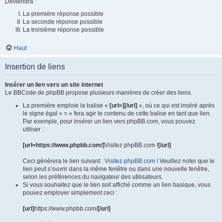
Deviendra :
La première réponse possible
La seconde réponse possible
La troisième réponse possible
Haut
Insertion de liens
Insérer un lien vers un site internet
Le BBCode de phpBB propose plusieurs manières de créer des liens.
La première emploie la balise «
[url=][/url]
», où ce qui est inséré après
le signe égal « = » fera agir le contenu de cette balise en tant que lien.
Par exemple, pour insérer un lien vers phpBB.com, vous pouvez
utiliser :
[url=https://www.phpbb.com/]
Visitez phpBB.com !
[/url]
Ceci génèrera le lien suivant :
Visitez phpBB.com !
Veuillez noter que le
lien peut s’ouvrir dans la même fenêtre ou dans une nouvelle fenêtre,
selon les préférences du navigateur des utilisateurs.
Si vous souhaitez que le lien soit affiché comme un lien basique, vous
pouvez employer simplement ceci :
[url]
https://www.phpbb.com/
[/url]