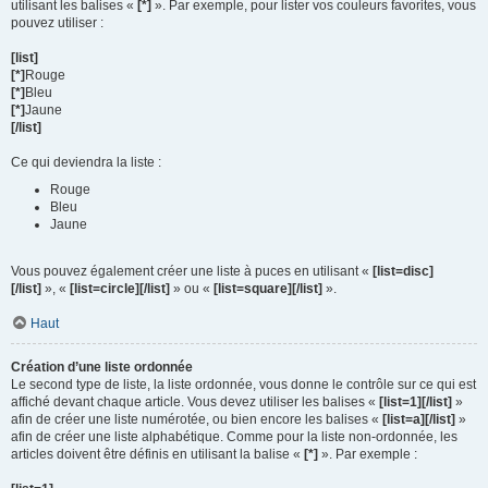
utilisant les balises «
[*]
». Par exemple, pour lister vos couleurs favorites, vous
pouvez utiliser :
[list]
[*]
Rouge
[*]
Bleu
[*]
Jaune
[/list]
Ce qui deviendra la liste :
Rouge
Bleu
Jaune
Vous pouvez également créer une liste à puces en utilisant «
[list=disc]
[/list]
», «
[list=circle][/list]
» ou «
[list=square][/list]
».
Haut
Création d’une liste ordonnée
Le second type de liste, la liste ordonnée, vous donne le contrôle sur ce qui est
affiché devant chaque article. Vous devez utiliser les balises «
[list=1][/list]
»
afin de créer une liste numérotée, ou bien encore les balises «
[list=a][/list]
»
afin de créer une liste alphabétique. Comme pour la liste non-ordonnée, les
articles doivent être définis en utilisant la balise «
[*]
». Par exemple :