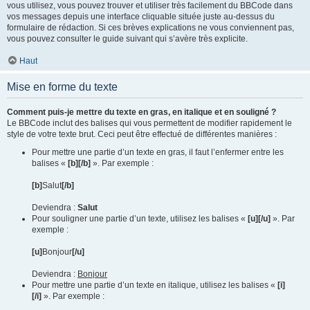
vous utilisez, vous pouvez trouver et utiliser très facilement du BBCode dans
vos messages depuis une interface cliquable située juste au-dessus du
formulaire de rédaction. Si ces brèves explications ne vous conviennent pas,
vous pouvez consulter le guide suivant qui s’avère très explicite.
Haut
Mise en forme du texte
Comment puis-je mettre du texte en gras, en italique et en souligné ?
Le BBCode inclut des balises qui vous permettent de modifier rapidement le
style de votre texte brut. Ceci peut être effectué de différentes manières :
Pour mettre une partie d’un texte en gras, il faut l’enfermer entre les
balises «
[b][/b]
». Par exemple :
[b]
Salut
[/b]
Deviendra :
Salut
Pour souligner une partie d’un texte, utilisez les balises «
[u][/u]
». Par
exemple :
[u]
Bonjour
[/u]
Deviendra :
Bonjour
Pour mettre une partie d’un texte en italique, utilisez les balises «
[i]
[/i]
». Par exemple :