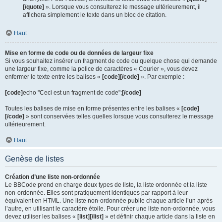
[/quote]
». Lorsque vous consulterez le message ultérieurement, il
affichera simplement le texte dans un bloc de citation.
Haut
Mise en forme de code ou de données de largeur fixe
Si vous souhaitez insérer un fragment de code ou quelque chose qui demande
une largeur fixe, comme la police de caractères « Courier », vous devez
enfermer le texte entre les balises «
[code][/code]
». Par exemple :
[code]
echo "Ceci est un fragment de code";
[/code]
Toutes les balises de mise en forme présentes entre les balises «
[code]
[/code]
» sont conservées telles quelles lorsque vous consulterez le message
ultérieurement.
Haut
Genèse de listes
Création d’une liste non-ordonnée
Le BBCode prend en charge deux types de liste, la liste ordonnée et la liste
non-ordonnée. Elles sont pratiquement identiques par rapport à leur
équivalent en HTML. Une liste non-ordonnée publie chaque article l’un après
l’autre, en utilisant le caractère étoile. Pour créer une liste non-ordonnée, vous
devez utiliser les balises «
[list][/list]
» et définir chaque article dans la liste en