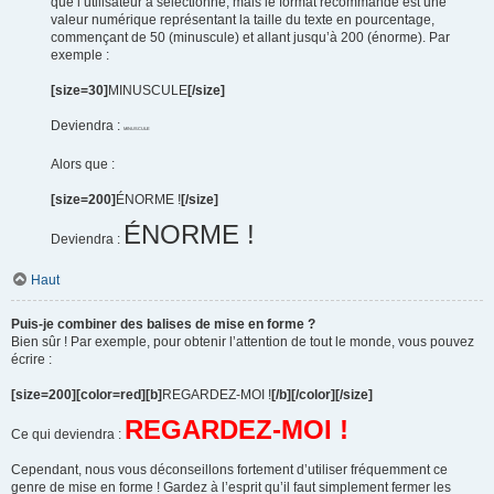
que l’utilisateur a sélectionné, mais le format recommandé est une
valeur numérique représentant la taille du texte en pourcentage,
commençant de 50 (minuscule) et allant jusqu’à 200 (énorme). Par
exemple :
[size=30]
MINUSCULE
[/size]
Deviendra :
MINUSCULE
Alors que :
[size=200]
ÉNORME !
[/size]
ÉNORME !
Deviendra :
Haut
Puis-je combiner des balises de mise en forme ?
Bien sûr ! Par exemple, pour obtenir l’attention de tout le monde, vous pouvez
écrire :
[size=200][color=red][b]
REGARDEZ-MOI !
[/b][/color][/size]
REGARDEZ-MOI !
Ce qui deviendra :
Cependant, nous vous déconseillons fortement d’utiliser fréquemment ce
genre de mise en forme ! Gardez à l’esprit qu’il faut simplement fermer les