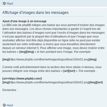
Haut
Affichage d’images dans les messages
Ajout d’une image à un message
Le BBCode de phpBB intègre une balise qui vous permet d’insérer des images
dans vos messages. Les deux choses importantes à garder à l’esprit lors de
l’utilisation des balises d’images sont que l’excès d’images dans les messages
n’est pas apprécié par la plupart des d’utilisateurs et que l’image que vous
souhaitez afficher doit être déjà disponible en ligne (elle ne peut pas exister
seulement sur votre ordinateur, à moins que vous travailliez directement
depuis un serveur internet !). Pour afficher une image, vous devez insérer entre
les balises «
[img][/img]
» le lien pointant vers l’image. Par exemple :
[img]
https://www.phpbb.com/theme/images/logos/blue/160x52.png
[/img]
Comme noté précédemment dans la section des liens située ci-dessus, vous
pouvez intégrer une image entre des balises «
[url][/url]
». Par exemple :
[url=https://www.phpbb.com/]
[img]
https://www.phpbb.com/theme/images/logos/blue/160x52.png
[/img][/url]
Deviendra :
Haut