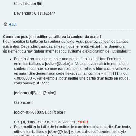
C’est
[i]
super !
[/i]
Deviendra : C’est
super !
Haut
Comment puis-je modifier la taille ou la couleur du texte ?
Pour modifier la taille ou la couleur du texte, vous pourrez utiliser les balises
suivantes. Cependant, gardez à l’esprit que le rendu visuel final dépendra
également du navigateur internet et du système d’exploitation de l’utilisateur :
Pour insérer une couleur sur une partie d’un texte, il faut l’enfermer
entre les balises «
[color=][/color]
». Vous pouvez saisir le nom d’une
couleur reconnue, comme par exemple « red », « blue » ou « yellow »,
ou saisir directement son code hexadécimal, comme « #FFFFFF » ou
« #000000 ». Par exemple, pour mettre une partie d’un texte en rouge,
vous pouvez utiliser :
[color=red]
Salut !
[/color]
Ou encore :
[color=#FF0000]
Salut !
[/color]
Ce qui, dans les deux cas, deviendra :
Salut !
Pour modifier la taille de la police de caractères d’une partie d’un texte,
utilisez les balises «
[size=][/size]
». Les balises dépendent du style