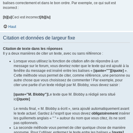
balises correctement et dans le bon ordre. Par exemple, ce qui suit est
incorrect :
[b][u]
Ceci est incorrect
[/b][/u]
Haut
Citation et données de largeur fixe
Citation de texte dans les réponses
Il y a deux manières de citer un texte, avec ou sans référence :
Lorsque vous utilisez la fonction de citation afin de répondre à un
message sur le forum, vous devriez noter que le texte qui est ajouté à la
fenêtre du message est inséré entre les balises «
[quote=""][/quote]
».
Cette méthode vous permet de citer, comme référence, une personne ou
autre chose que vous choisissez de commenter ! Par exemple, pour
citer une partie d’un texte rédigé par M. Blobby, vous devez saisir :
[quote="M. Blobby"]
Le texte que M. Blobby a rédigé sera situé
ici
[/quote]
Le rendu final, « M. Blobby a écrit », sera ajouté automatiquement avant
le texte actuel. Gardez à l’esprit que vous devez
obligatoirement
insérer
les guillemets anglais « " " » autour du nom que vous citez, ils ne sont
pas optionnels.
La seconde méthode vous permet de citer quelque chose de manière
anonyme. Pour l’utiliser, enfermez le texte entre les balises «
[quote]